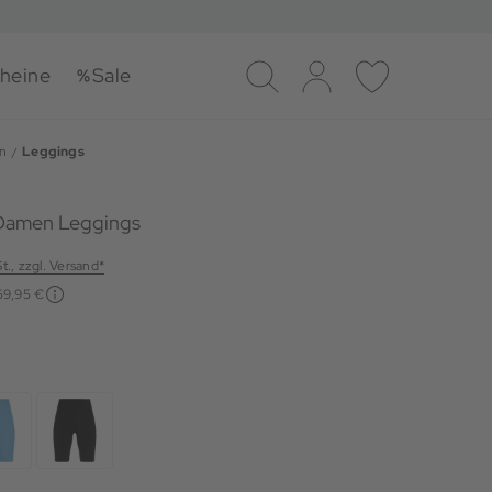
heine
Sale
Suche
Log-in
Merkliste
n
Leggings
 Damen Leggings
St., zzgl. Versand*
59,95 €