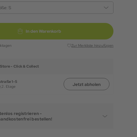
öße:
S
In den Warenkorb
rktagen
Zur Merkliste hinzufügen
Store -
Click & Collect
traße 1-5
Jetzt abholen
,
2. Etage
enlos registrieren -
sandkostenfrei bestellen!