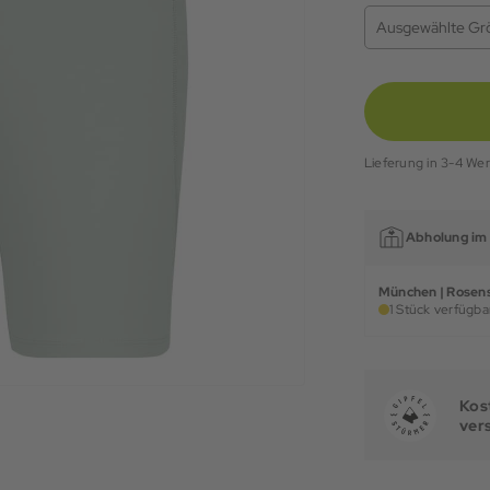
Ausgewählte Gr
Lieferung in 3-4 We
Abholung im 
München | Rosens
1 Stück verfügbar
Kost
ver