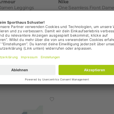
Armour
Nike
Damen Leggings
One Seamless Front Damen
Leggings
€
34,95 €
 29,95 €
Bestpreis: 34,95 €
00 €
UVP: 49,99 €