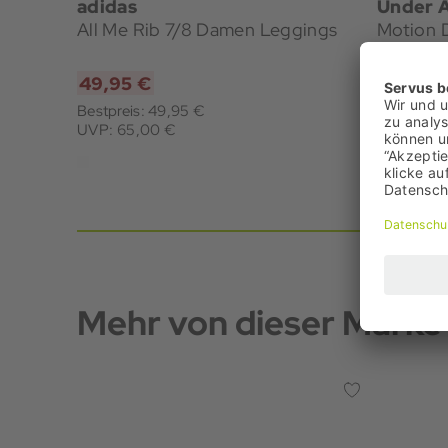
adidas
Under 
All Me Rib 7/8 Damen Leggings
Motion 
49,95 €
29,95 
Bestpreis: 49,95 €
Bestpreis:
UVP: 65,00 €
UVP: 48,
+1
Mehr von dieser Marke