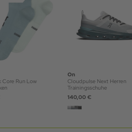
On
k Core Run Low
Cloudpulse Next Herren
ken
Trainingsschuhe
€
140,00 €