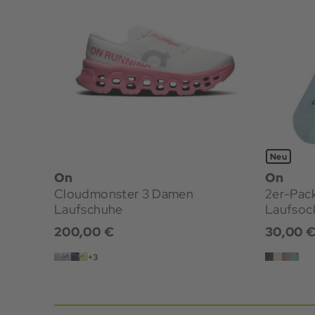
Neu
On
On
Cloudmonster 3 Damen
2er-Pac
Laufschuhe
Laufsoc
200,00 €
30,00 
+3