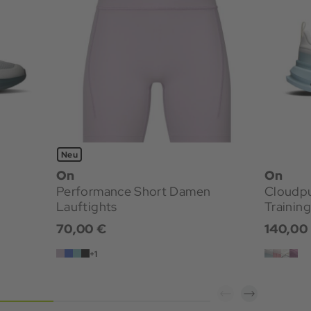
Neu
On
On
Performance Short Damen
Cloudp
Lauftights
Trainin
70,00 €
140,00
+1