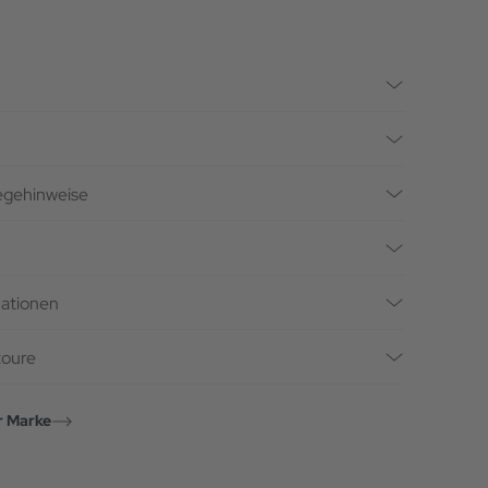
legehinweise
mationen
toure
r Marke