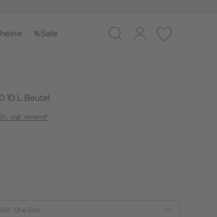
heine
Sale
Suche
Log-in
Merkliste
 10 L Beutel
St., zzgl. Versand*
öße:
One Size