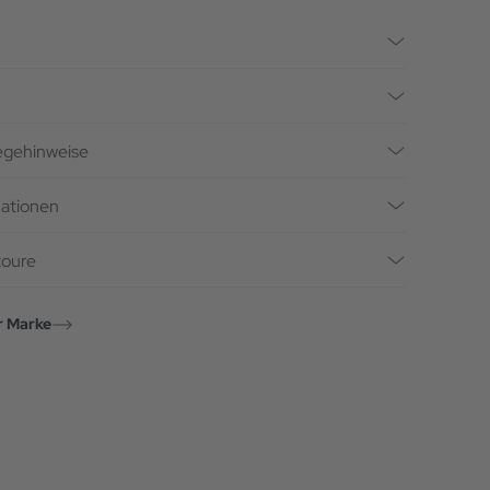
legehinweise
mationen
toure
r Marke