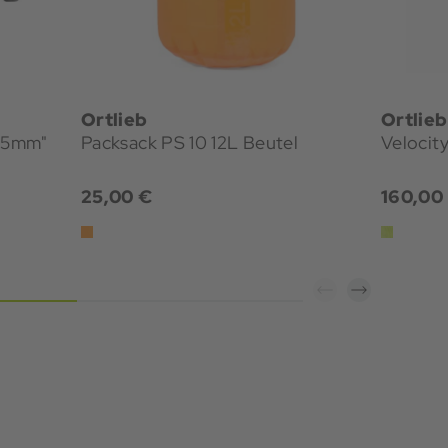
Ortlieb
Ortlieb
 25mm"
Packsack PS 10 12L Beutel
Velocit
25,00 €
160,00