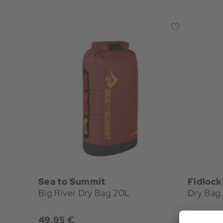
Sea to Summit
Fidlock
Big River Dry Bag 20L
Dry Bag
49,95 €
29,95 