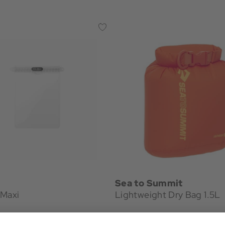
Sea to Summit
 Maxi
Lightweight Dry Bag 1.5L
€
12,95 €