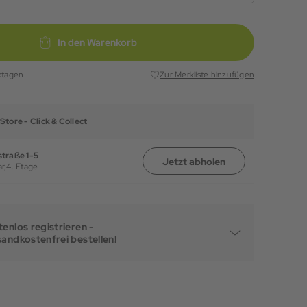
In den Warenkorb
ktagen
Zur Merkliste hinzufügen
Store -
Click & Collect
traße 1-5
Jetzt abholen
r,
4. Etage
enlos registrieren -
sandkostenfrei bestellen!