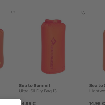
Sea to Summit
Sea to
Ultra-Sil Dry Bag 13L
Lightwe
24,95 €
14,95 