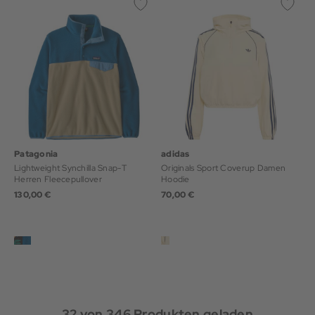
Patagonia
adidas
Lightweight Synchilla Snap-T
Originals Sport Coverup Damen
Herren Fleecepullover
Hoodie
130,00 €
70,00 €
32
von
346
Produkten geladen