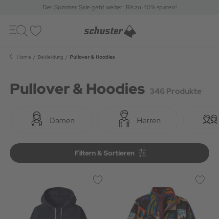
Der
Sommer Sale
geht weiter: Bis zu 40% sparen!
Toggle
navigation
Merkliste
Home
Bekleidung
Pullover & Hoodies
Pullover & Hoodies
346 Produkte
Damen
Herren
Filtern & Sortieren
Filtern & Sortieren