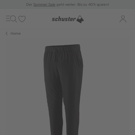
Der
Sommer Sale
geht weiter: Bis zu 40% sparen!
Toggle
navigation
Merkliste
Log-i
Home