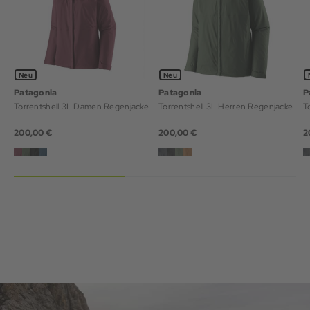
Neu
Neu
Patagonia
Patagonia
P
Torrentshell 3L Damen Regenjacke
Torrentshell 3L Herren Regenjacke
T
200,00 €
200,00 €
2