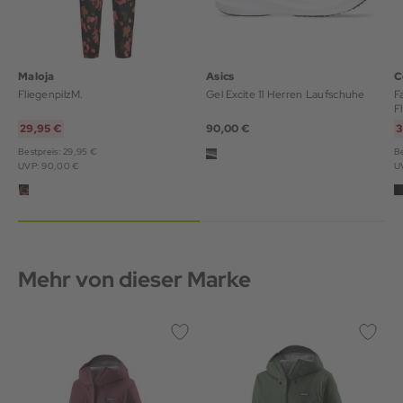
Maloja
Asics
C
FliegenpilzM.
Gel Excite 11 Herren Laufschuhe
F
F
29,95 €
90,00 €
3
Bestpreis: 29,95 €
Be
UVP: 90,00 €
U
Mehr von dieser Marke