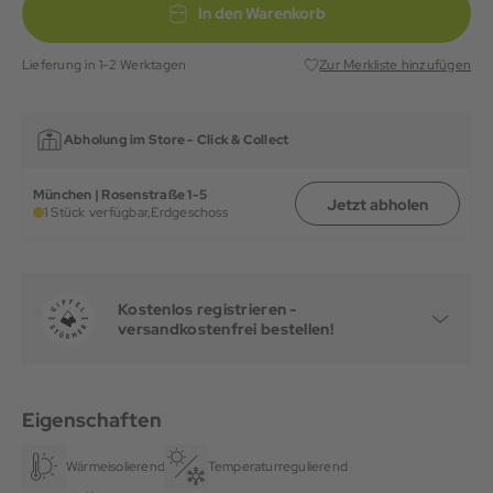
In den Warenkorb
Lieferung in 1-2 Werktagen
Zur Merkliste hinzufügen
Abholung im Store -
Click & Collect
München | Rosenstraße 1-5
Jetzt abholen
1 Stück verfügbar,
Erdgeschoss
Kostenlos registrieren -
versandkostenfrei bestellen!
Eigenschaften
Wärmeisolierend
Temperaturregulierend