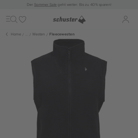
Der
Sommer Sale
geht weiter: Bis zu 40% sparen!
Toggle
navigation
Merkliste
Log-i
Home
...
Westen
Fleecewesten