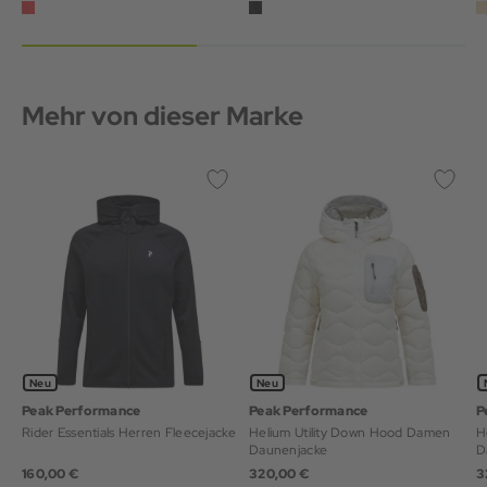
Mehr von dieser Marke
Neu
Neu
Peak Performance
Peak Performance
P
Rider Essentials Herren Fleecejacke
Helium Utility Down Hood Damen
H
Daunenjacke
D
160,00 €
320,00 €
3