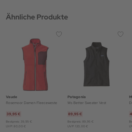
Ähnliche Produkte
Vaude
Patagonia
M
Rosemoor Damen Fleeceweste
Ws Better Sweater Vest
D
39,95 €
89,95 €
4
Bestpreis: 39,95 €
Bestpreis: 89,95 €
Be
UVP: 80,00 €
UVP: 120,00 €
U