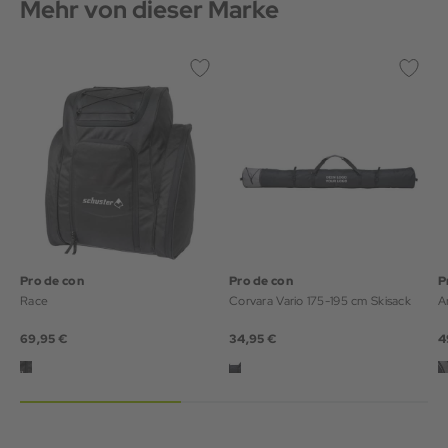
Mehr von dieser Marke
Pro de con
Pro de con
P
Race
Corvara Vario 175-195 cm Skisack
A
69,95 €
34,95 €
4