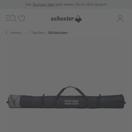
Der
Sommer Sale
geht weiter: Bis zu 40% sparen!
Toggle
navigation
Merkliste
Log-i
Home
...
Taschen
Skitaschen