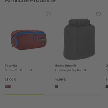
Ähnliche Produkte
Tatonka
Sea to Summit
O
Square Zip Pouch M
Lightweight Dry Bag 3L
D
28,00 €
14,95 €
3