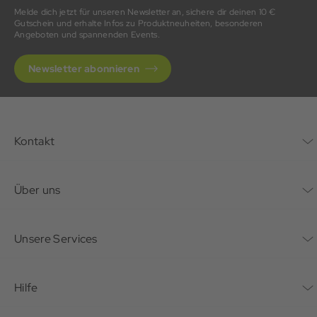
Melde dich jetzt für unseren Newsletter an, sichere dir deinen 10 €
Gutschein und erhalte Infos zu Produktneuheiten, besonderen
Angeboten und spannenden Events.
Newsletter abonnieren
Kontakt
Kontaktformular
Über uns
Unternehmen
Unsere Services
Nachhaltigkeit
Bonusprogramm
Hilfe
Karriere
Mein Konto