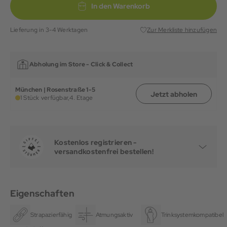
In den Warenkorb
Lieferung in 3-4 Werktagen
Zur Merkliste hinzufügen
Abholung im Store -
Click & Collect
München | Rosenstraße 1-5
Jetzt abholen
1 Stück verfügbar,
4. Etage
Kostenlos registrieren -
versandkostenfrei bestellen!
Eigenschaften
Strapazierfähig
Atmungsaktiv
Trinksystemkompatibel