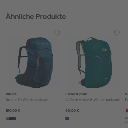
Ähnliche Produkte
Vaude
Lowe Alpine
d
Brenta 30 Wanderrucksack
AirZone Active 18 Wanderrucksack
F
150,00 €
90,00 €
1
Be
U