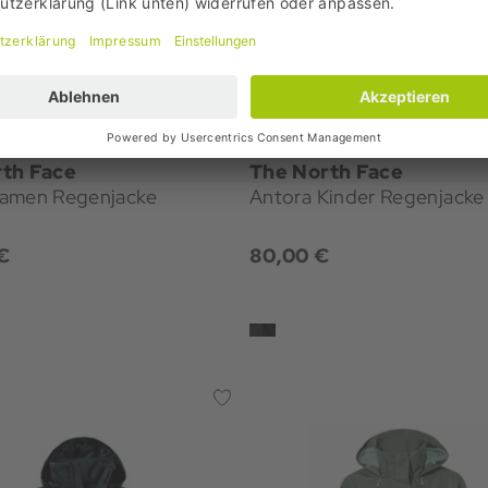
th Face
The North Face
amen Regenjacke
Antora Kinder Regenjacke
€
80,00 €