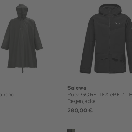
Salewa
oncho
Puez GORE-TEX ePE 2L H
Regenjacke
€
280,00 €