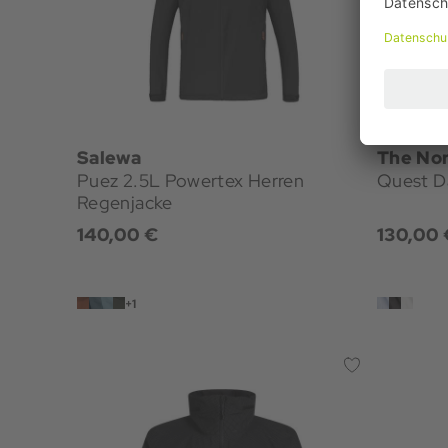
Salewa
The Nor
Puez 2.5L Powertex Herren
Quest D
Regenjacke
140,00 €
130,00 
+1