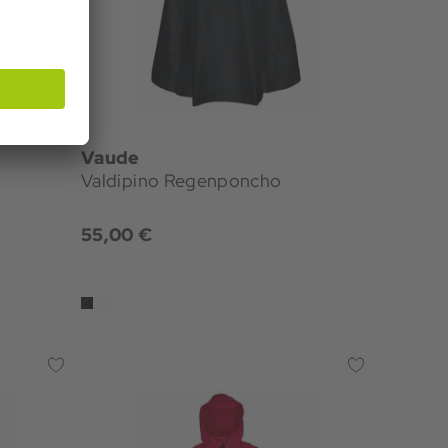
Vaude
Valdipino Regenponcho
55,00 €