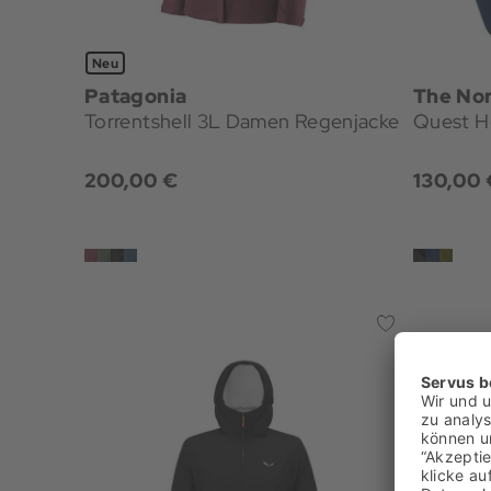
Neu
Patagonia
The Nor
Torrentshell 3L Damen Regenjacke
Quest H
200,00 €
130,00 