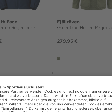
th Face
Fjällräven
erren Regenjacke
Greenland Herren Regenj
€
279,95 €