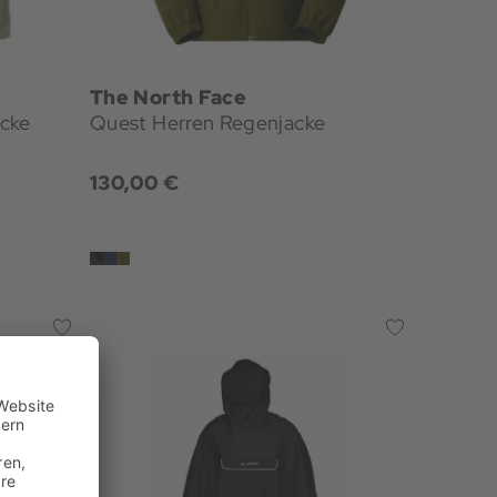
The North Face
acke
Quest Herren Regenjacke
130,00 €