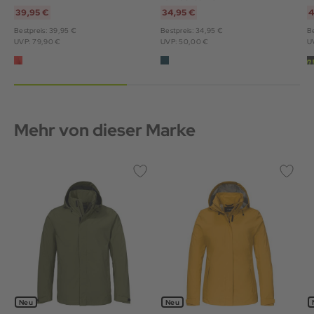
39,95 €
34,95 €
4
Bestpreis: 39,95 €
Bestpreis: 34,95 €
Be
UVP: 79,90 €
UVP: 50,00 €
U
Mehr von dieser Marke
Neu
Neu