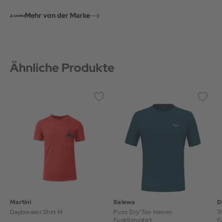
Mehr von der Marke
Ähnliche Produkte
Martini
Salewa
D
Daybreaker Shirt M
Puez Dry’Ton Herren
T
Funktionsshirt
F