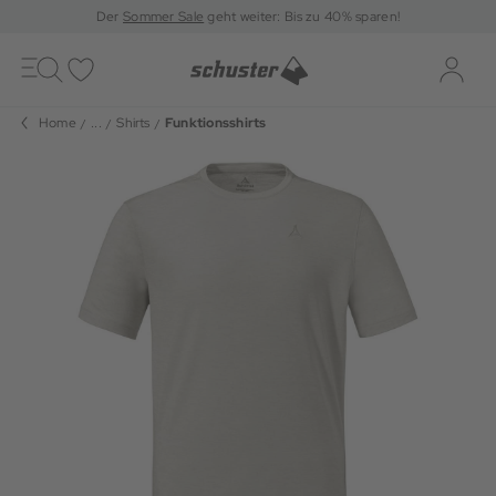
Der
Sommer Sale
geht weiter: Bis zu 40% sparen!
Toggle
navigation
Merkliste
Log-i
Home
...
Shirts
Funktionsshirts