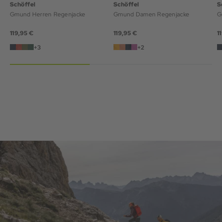
Schöffel
Schöffel
S
Gmund Herren Regenjacke
Gmund Damen Regenjacke
G
119,95 €
119,95 €
1
+3
+2