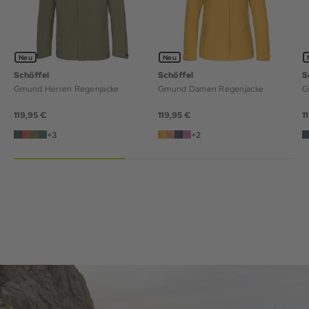
Neu
Neu
Schöffel
Schöffel
S
Gmund Herren Regenjacke
Gmund Damen Regenjacke
G
119,95 €
119,95 €
1
+3
+2