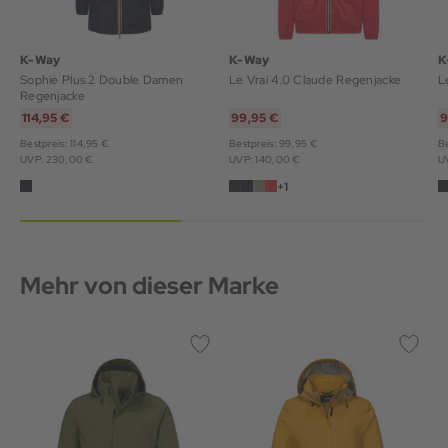
K-Way
K-Way
K
Sophie Plus.2 Double Damen
Le Vrai 4.0 Claude Regenjacke
L
Regenjacke
114,95 €
99,95 €
9
Bestpreis: 114,95 €
Bestpreis: 99,95 €
Be
UVP: 230,00 €
UVP: 140,00 €
U
+1
Mehr von dieser Marke