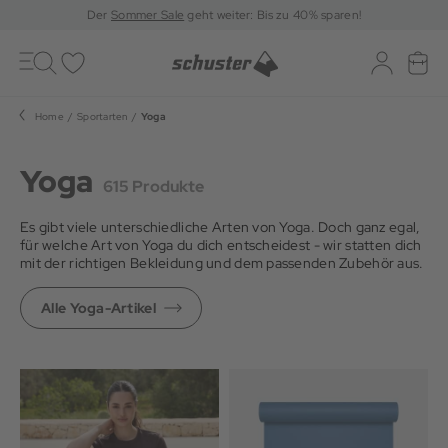
Der
Sommer Sale
geht weiter: Bis zu 40% sparen!
Toggle
navigation
Merkliste
Log-in
War
Home
Sportarten
Yoga
Yoga
615 Produkte
Es gibt viele unterschiedliche Arten von Yoga. Doch ganz egal,
für welche Art von Yoga du dich entscheidest - wir statten dich
mit der richtigen Bekleidung und dem passenden Zubehör aus.
Alle Yoga-Artikel