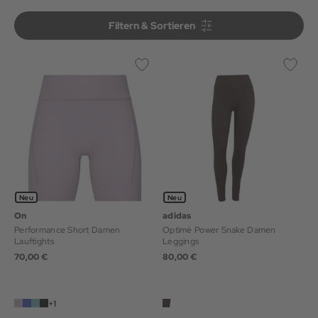
Filtern & Sortieren
Filtern & Sortieren
Neu
Neu
On
adidas
Performance Short Damen
Optimé Power Snake Damen
Lauftights
Leggings
70,00 €
80,00 €
+1