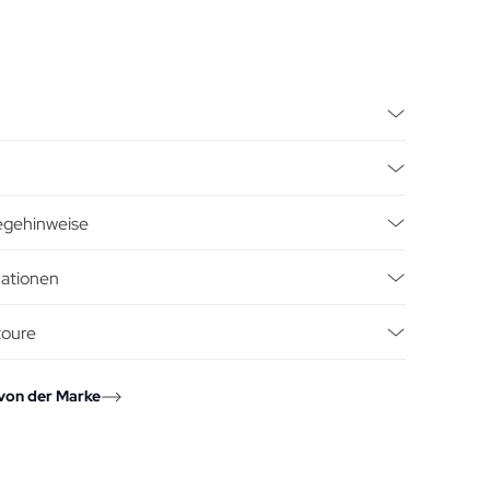
legehinweise
mationen
toure
von der Marke