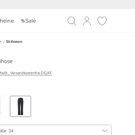
heine
Sale
Suche
Log-in
Merkliste
n
Skihosen
ihose
 MwSt., Versandkostenfrei DE/AT
öße:
34