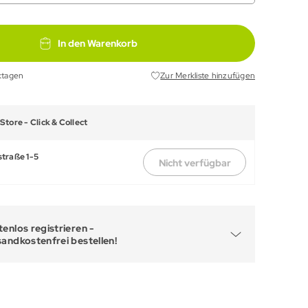
In den Warenkorb
ktagen
Zur Merkliste hinzufügen
Store -
Click & Collect
traße 1-5
Nicht verfügbar
enlos registrieren -
sandkostenfrei bestellen!