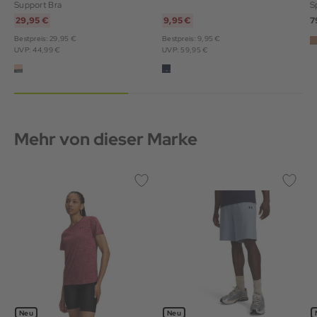
Support Bra
S
29,95 €
9,95 €
7
Bestpreis: 29,95 €
Bestpreis: 9,95 €
UVP: 44,99 €
UVP: 59,95 €
Mehr von dieser Marke
Neu
Neu