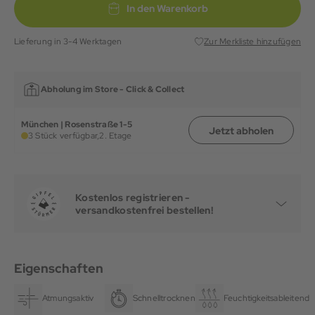
In den Warenkorb
Lieferung in 3-4 Werktagen
Zur Merkliste hinzufügen
Abholung im Store -
Click & Collect
München | Rosenstraße 1-5
Jetzt abholen
3 Stück verfügbar,
2. Etage
Kostenlos registrieren -
versandkostenfrei bestellen!
Eigenschaften
Atmungsaktiv
Schnelltrocknend
Feuchtigkeitsableitend