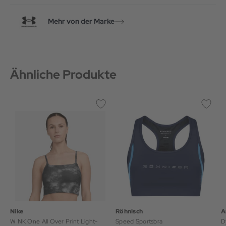
Mehr von der Marke
Ähnliche Produkte
Nike
Röhnisch
A
W NK One All Over Print Light-
Speed Sportsbra
D