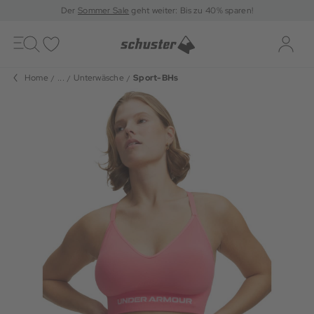
Der
Sommer Sale
geht weiter: Bis zu 40% sparen!
Toggle
navigation
Merkliste
Log-i
Home
...
Unterwäsche
Sport-BHs