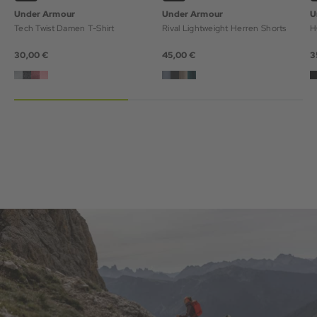
Under Armour
Under Armour
U
Tech Twist Damen T-Shirt
Rival Lightweight Herren Shorts
H
30,00 €
45,00 €
3