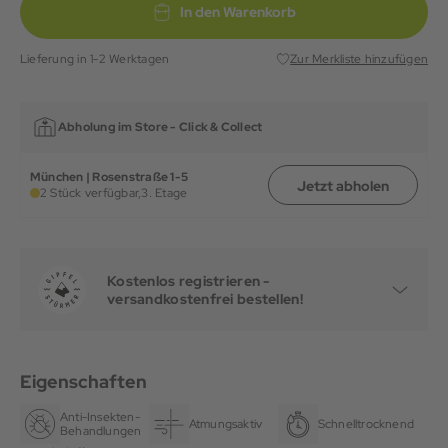
In den Warenkorb
Lieferung in 1-2 Werktagen
Zur Merkliste hinzufügen
Abholung im Store -
Click & Collect
München | Rosenstraße 1-5
Jetzt abholen
2 Stück verfügbar,
3. Etage
Kostenlos registrieren -
versandkostenfrei bestellen!
Eigenschaften
Anti-Insekten-
Atmungsaktiv
Schnelltrocknend
Behandlungen