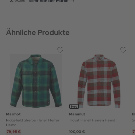
Mehr von der Marke
Ähnliche Produkte
Neu
Marmot
Mammut
B
Ridgefield Sherpa Flanell Herren
Trovat Flanell Herren Hemd
Hemd
79,95 €
100,00 €
7