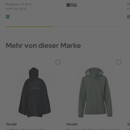
Bestpreis: 79,95 €
Be
UVP: 150,00 €
U
Mehr von dieser Marke
Vaude
Vaude
V