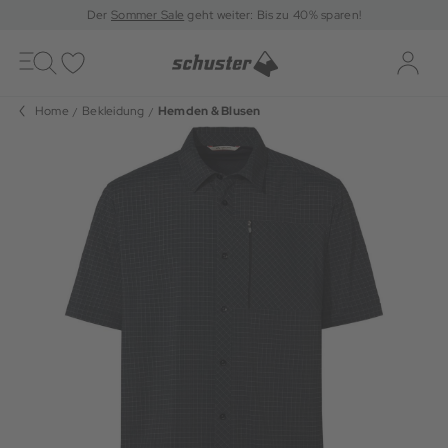
Der
Sommer Sale
geht weiter: Bis zu 40% sparen!
Toggle
navigation
Merkliste
Log-i
Home
Bekleidung
Hemden & Blusen