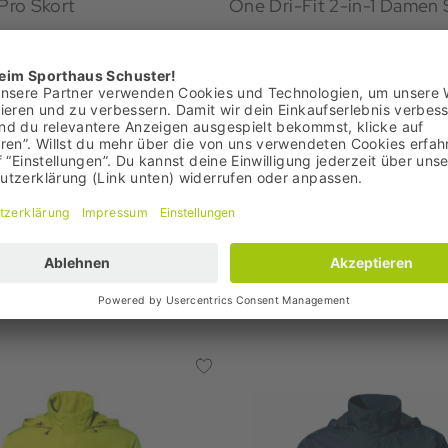
 Pro Skort
One Dri-Fit 2-in-1 Damen 
€
44,99 €
: 44,95 €
95 €