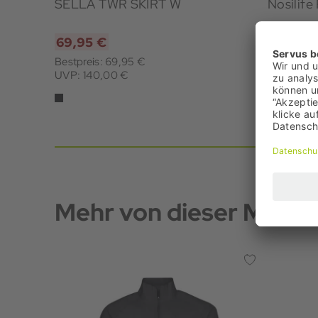
SELLA TWR SKIRT W
Nosilife
69,95 €
44,95 
Bestpreis: 69,95 €
Bestpreis
UVP: 140,00 €
UVP: 89,
Mehr von dieser Marke