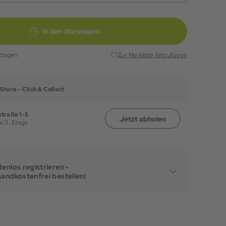
In den Warenkorb
ktagen
Zur Merkliste hinzufügen
Store -
Click & Collect
traße 1-5
Jetzt abholen
r,
3. Etage
enlos registrieren -
sandkostenfrei bestellen!