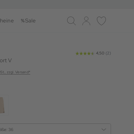
heine
Sale
Suche
Log-in
Merkliste
ort V
wSt., zzgl. Versand*
öße:
36