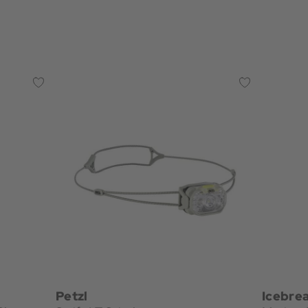
Petzl
Icebre