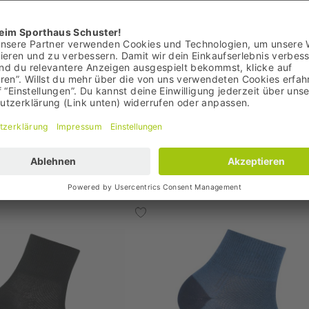
€
22,00 €
+1