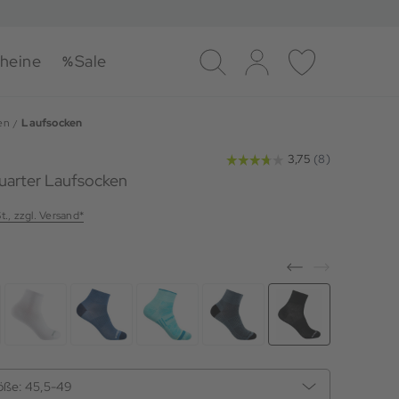
heine
Sale
Suche
Log-in
Merkliste
en
Laufsocken
uarter Laufsocken
t., zzgl. Versand*
öße:
45,5-49