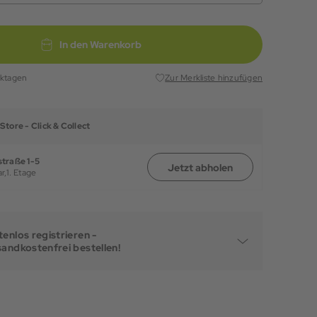
In den Warenkorb
rktagen
Zur Merkliste hinzufügen
Store -
Click & Collect
traße 1-5
Jetzt abholen
r,
1. Etage
enlos registrieren -
sandkostenfrei bestellen!