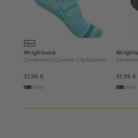
Neu
Wrightsock
Wright
Coolmesh II Quarter Laufsocken
Coolmes
21,95 €
21,95 €
+3
+3