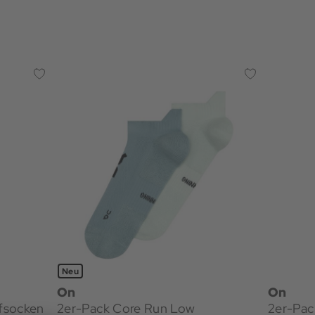
Neu
On
On
fsocken
2er-Pack Core Run Low
2er-Pac