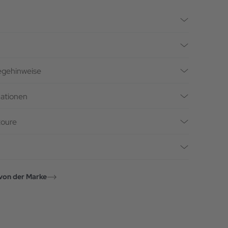
legehinweise
mationen
toure
von der Marke