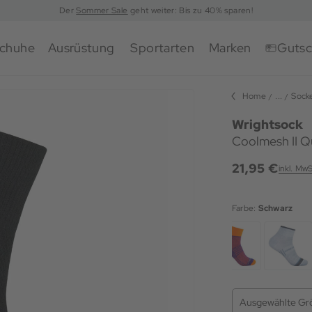
Der
Sommer Sale
geht weiter: Bis zu 40% sparen!
chuhe
Ausrüstung
Sportarten
Marken
Gutsc
Home
...
Sock
Wrightsock
Coolmesh II Q
21,95 €
inkl. MwS
Farbe:
Schwarz
Ausgewählte Gr