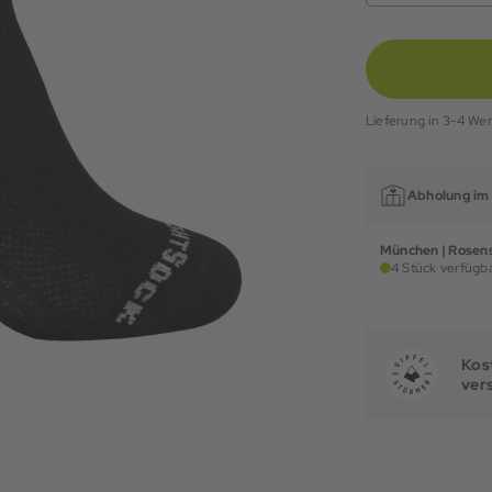
Lieferung in 3-4 We
Abholung im 
München | Rosens
4 Stück verfügba
Kost
ver