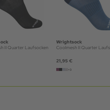
sock
Wrightsock
h II Quarter Laufsocken
Coolmesh II Quarter Lauf
21,95 €
+3