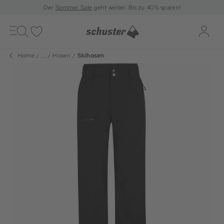
Der
Sommer Sale
geht weiter: Bis zu 40% sparen!
Toggle
navigation
Merkliste
Log-i
Home
...
Hosen
Skihosen