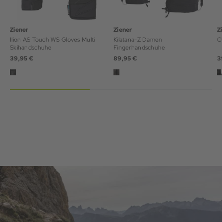
Ziener
Ziener
Z
Ilion AS Touch WS Gloves Multi
Kilatana-Z Damen
C
Skihandschuhe
Fingerhandschuhe
39,95 €
89,95 €
3