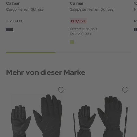
Colmar
Colmar
t
Cargo Herren Skihose
Salopette Herren Skihose
N
369,00 €
199,95 €
6
Bestpreis: 199,95 €
UVP: 299,00 €
Mehr von dieser Marke