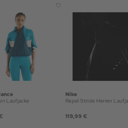
lance
Nike
n Laufjacke
Repel Stride Herren Laufj
€
119,99 €