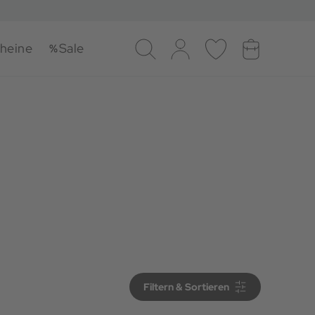
heine
Sale
Suche
Log-in
Merkliste
Warenkorb
Filtern & Sortieren
Filtern & Sortieren