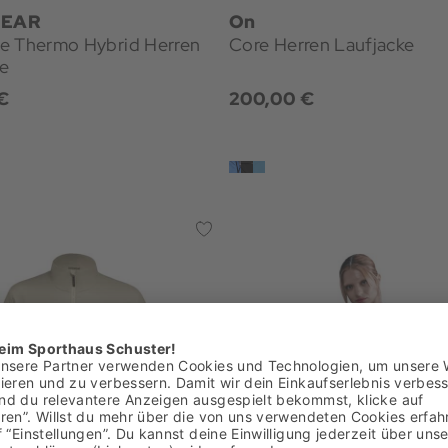
EAR
On
e Thermo Hybrid Herren
Core Herren Laufjacke
ke
€
200,00 €