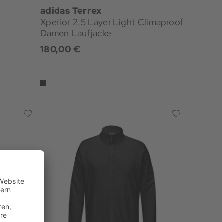
adidas Terrex
Xperior 2.5 Layer Light Climaproof
Damen Laufjacke
180,00 €