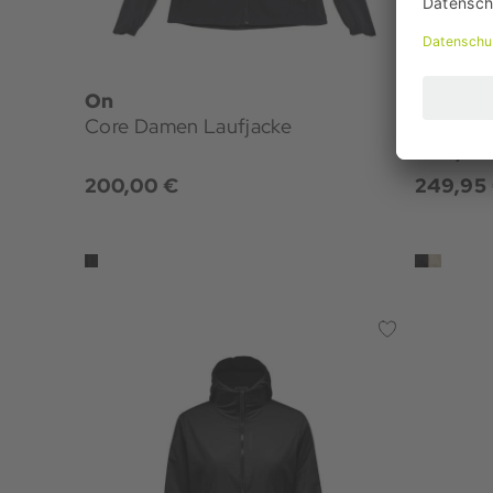
On
GOREW
Core Damen Laufjacke
Concurv
Laufjac
200,00 €
249,95