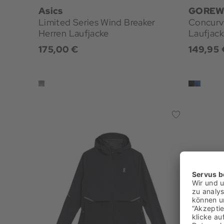
Asics
GOREW
Limited Series Wind Breaker
Concurv
Herren Laufjacke
Laufjac
175,00 €
149,95 