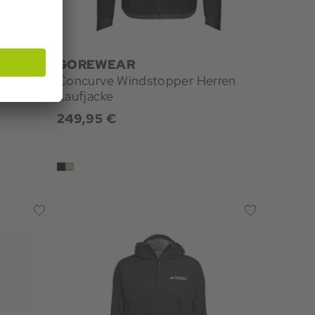
GOREWEAR
Concurve Windstopper Herren
Laufjacke
249,95 €