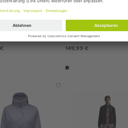
EAR
Nike
e Windstopper Herren
Swift Therma-Fit Fitted Damen
ke
Laufjacke
 €
149,99 €