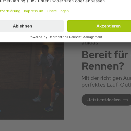
adidas
Bereit für
Rennen?
Mit der richtigen Aus
perfektes Lauf-Outfit
Jetzt entdecken