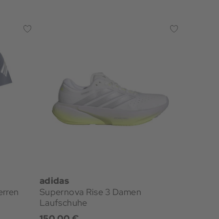
Neu
adidas
adidas
erren
Supernova Rise 3 Damen
adi365 
Laufschuhe
Laufsho
150,00 €
40,00 