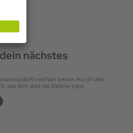
 dein nächstes
rüstung läuft's einfach besser. Hol dir dein
, das dich über die Ziellinie trägt.