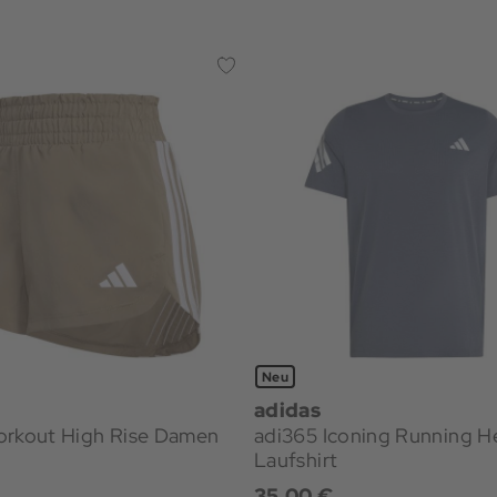
Neu
adidas
orkout High Rise Damen
adi365 Iconing Running H
Laufshirt
€
35,00 €