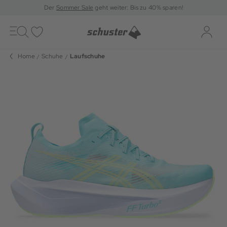
Der
Sommer Sale
geht weiter: Bis zu 40% sparen!
Toggle
navigation
Merkliste
Log-i
Home
Schuhe
Laufschuhe