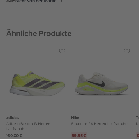
Mehr von der Marke
Ähnliche Produkte
adidas
Nike
T
Adizero Boston 13 Herren
Structure 26 Herren Laufschuhe
N
Laufschuhe
160,00 €
99,95 €
1