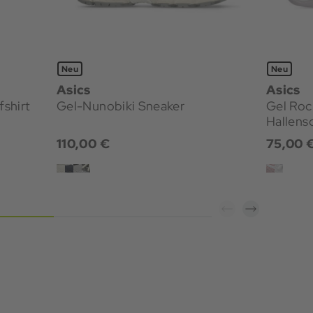
Neu
Neu
Asics
Asics
n Laufshirt
Gel-Nunobiki Sneaker
Gel Rocket
Hallens
110,00 €
75,00 