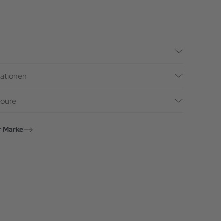
mationen
toure
r Marke