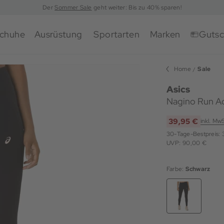
Der
Sommer Sale
geht weiter: Bis zu 40% sparen!
chuhe
Ausrüstung
Sportarten
Marken
Gutsc
Home
Sale
Asics
Nagino Run Ad
39,95 €
inkl. Mw
30-Tage-Bestpreis:
UVP: 90,00 €
Farbe:
Schwarz