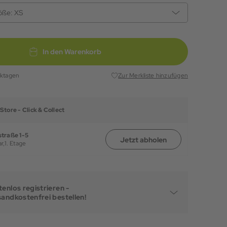
öße:
XS
In den Warenkorb
rktagen
Zur Merkliste hinzufügen
Store -
Click & Collect
traße 1-5
Jetzt abholen
r,
1. Etage
enlos registrieren -
sandkostenfrei bestellen!