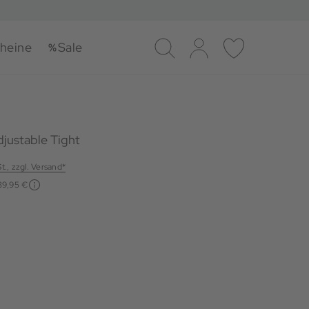
heine
Sale
Suche
Log-in
Merkliste
justable Tight
St., zzgl. Versand*
39,95 €