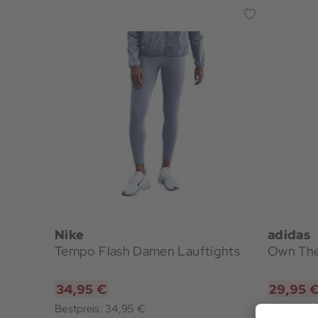
Nike
adidas
Tempo Flash Damen Lauftights
Own The
34,95 €
29,95 
Bestpreis: 34,95 €
Bestpreis: