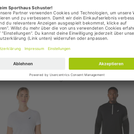
00 €
UVP: 89,99 €