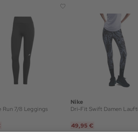
Nike
 Run 7/8 Leggings
Dri-Fit Swift Damen Lauft
€
49,95 €
 29,95 €
Bestpreis: 49,95 €