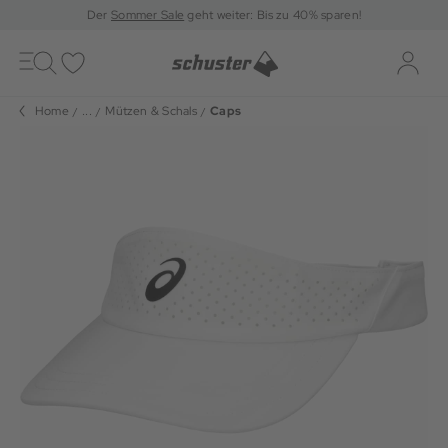
Der
Sommer Sale
geht weiter: Bis zu 40% sparen!
Toggle
navigation
Merkliste
Log-i
Home
...
Mützen & Schals
Caps