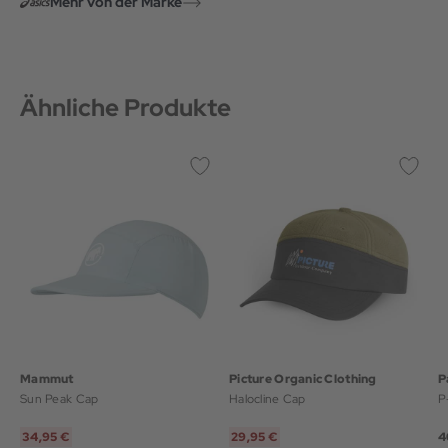
Mehr von der Marke
Ähnliche Produkte
Mammut
Picture Organic Clothing
P
Sun Peak Cap
Halocline Cap
P
34,95 €
29,95 €
4