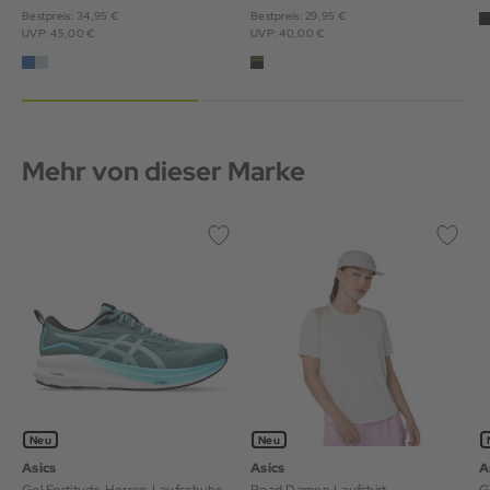
Bestpreis: 34,95 €
Bestpreis: 29,95 €
UVP: 45,00 €
UVP: 40,00 €
Mehr von dieser Marke
Neu
Neu
Asics
Asics
A