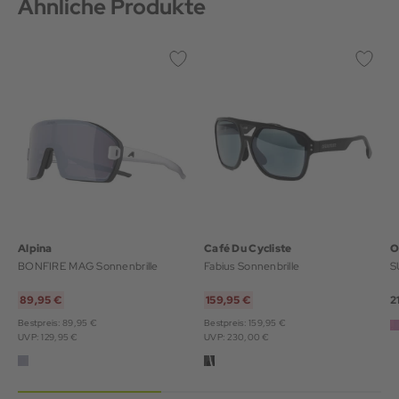
Ähnliche Produkte
Alpina
Café Du Cycliste
O
BONFIRE MAG Sonnenbrille
Fabius Sonnenbrille
S
89,95 €
159,95 €
2
Bestpreis: 89,95 €
Bestpreis: 159,95 €
UVP: 129,95 €
UVP: 230,00 €