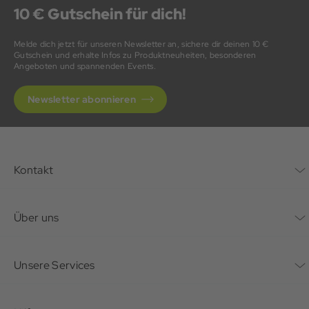
10 € Gutschein für dich!
Melde dich jetzt für unseren Newsletter an, sichere dir deinen 10 €
Gutschein und erhalte Infos zu Produktneuheiten, besonderen
Angeboten und spannenden Events.
Newsletter abonnieren
Kontakt
Kontaktformular
Über uns
Unternehmen
Unsere Services
Nachhaltigkeit
Bonusprogramm