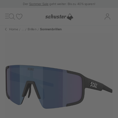
Der
Sommer Sale
geht weiter: Bis zu 40% sparen!
Toggle
navigation
Merkliste
Log-i
Home
...
Brillen
Sonnenbrillen