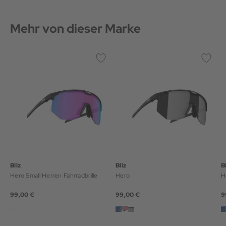
Mehr von dieser Marke
Bliz
Bliz
B
Hero Small Herren Fahrradbrille
Hero
H
99,00 €
99,00 €
9