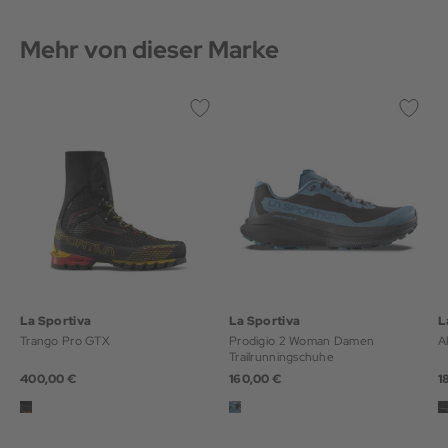
Mehr von dieser Marke
La Sportiva
La Sportiva
L
Trango Pro GTX
Prodigio 2 Woman Damen
A
Trailrunningschuhe
400,00 €
160,00 €
1