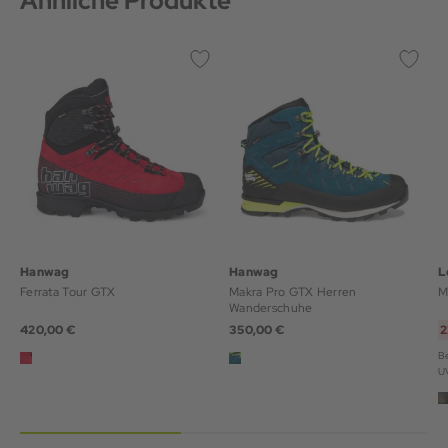
Ähnliche Produkte
Hanwag
Hanwag
L
Ferrata Tour GTX
Makra Pro GTX Herren
M
Wanderschuhe
420,00 €
350,00 €
2
Be
U