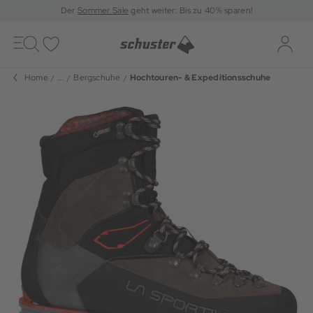
Der
Sommer Sale
geht weiter: Bis zu 40% sparen!
Toggle
navigation
Merkliste
Log-i
Home
...
Bergschuhe
Hochtouren- & Expeditionsschuhe