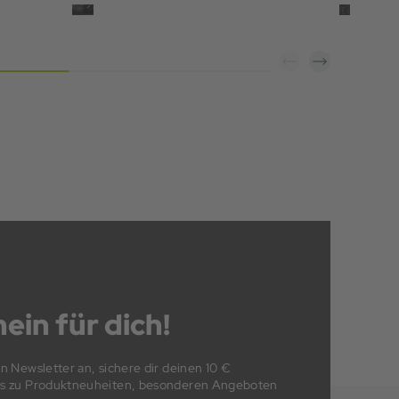
ein für dich!
en Newsletter an, sichere dir deinen 10 €
fos zu Produktneuheiten, besonderen Angeboten