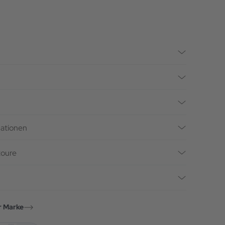
mationen
toure
r Marke