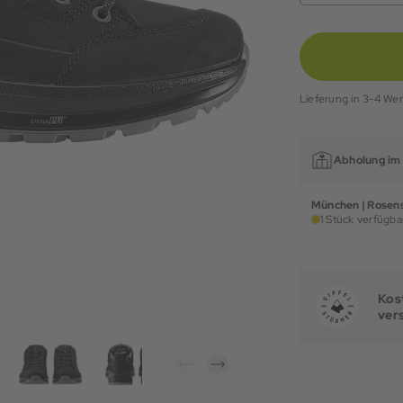
Lieferung in 3-4 We
Abholung im 
München | Rosens
1 Stück verfügbar
Kost
ver