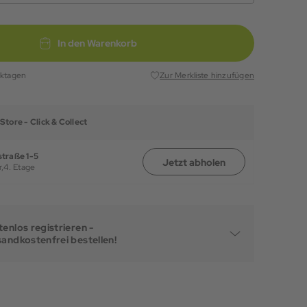
In den Warenkorb
rktagen
Zur Merkliste hinzufügen
Store -
Click & Collect
traße 1-5
Jetzt abholen
,
4. Etage
enlos registrieren -
sandkostenfrei bestellen!