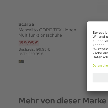
Scarpa
Scarpa
Mescalito GORE-TEX Herren
Ribelle 
Multifunktionsschuhe
Multifu
199,95 €
129,95
Bestpreis: 199,95 €
Bestpreis:
UVP: 239,95 €
UVP: 179,
Mehr von dieser Marke