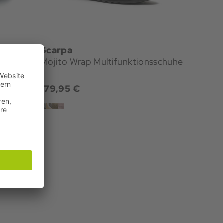
Scarpa
Mojito Wrap Multifunktionsschuhe
179,95 €