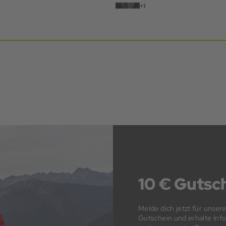
+1
10 € Gutsch
Melde dich jetzt für unser
Gutschein und erhalte In