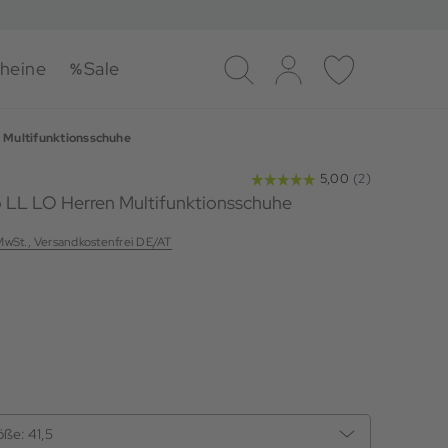
heine
Sale
Suche
Log-in
Merkliste
Multifunktionsschuhe
 LL LO Herren Multifunktionsschuhe
 MwSt., Versandkostenfrei DE/AT
öße:
41,5