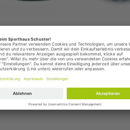
Meindl
Cross 2 GTX Herren
Activo Sport Herren
nktionsschuhe
Multifunktionsschuhe
 €
119,95 €
 129,95 €
Bestpreis: 119,95 €
95 €
UVP: 149,95 €