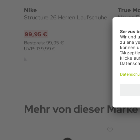
Nike
True Mo
Structure 26 Herren Laufschuhe
Nevos E
99,95 €
129,95
Bestpreis: 99,95 €
Bestpreis:
UVP: 139,99 €
UVP: 170
Mehr von dieser Marke