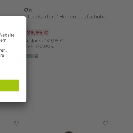
On
Cloudsurfer 2 Herren Laufschuhe
139,95 €
Bestpreis: 139,95 €
UVP: 170,00 €