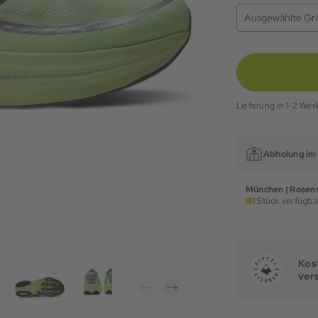
Ausgewählte Gr
Lieferung in 1-2 Wer
Abholung im 
München | Rosens
1 Stück verfügbar
Kost
ver