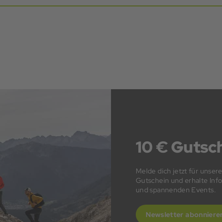
10 € Gutsch
Melde dich jetzt für unser
Gutschein und erhalte In
und spannenden Events.
Newsletter abonniere