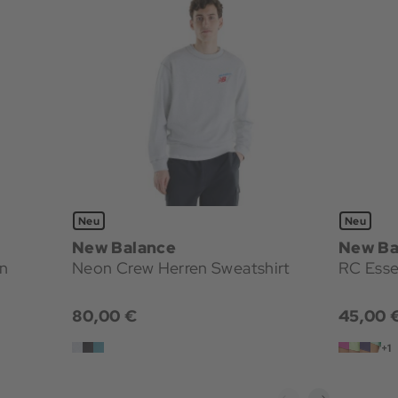
Neu
Neu
New Balance
New Ba
en
Neon Crew Herren Sweatshirt
RC Esse
80,00 €
45,00 
+1