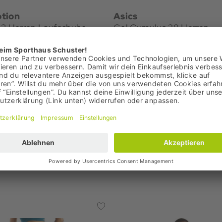
tion
Asics
 3 Herren Laufschuhe
Gel Cumulus 28 Herren
Laufschuhe
 €
119,95 €
 129,95 €
Bestpreis: 119,95 €
,00 €
UVP: 160,00 €
+1