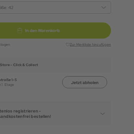
öße:
42
In den Warenkorb
ktagen
Zur Merkliste hinzufügen
Store -
Click & Collect
traße 1-5
Jetzt abholen
,
1. Etage
enlos registrieren -
sandkostenfrei bestellen!