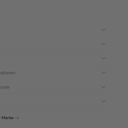
mationen
toure
r Marke