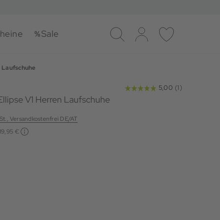
heine
Sale
Suche
Log-in
Merkliste
Laufschuhe
Ellipse V1 Herren Laufschuhe
wSt., Versandkostenfrei DE/AT
119,95 €