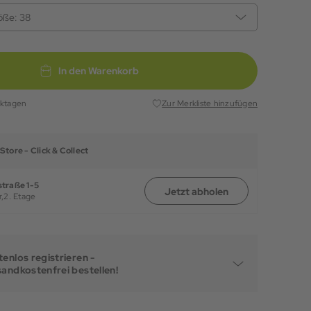
öße:
38
In den Warenkorb
rktagen
Zur Merkliste hinzufügen
Store -
Click & Collect
traße 1-5
Jetzt abholen
,
2. Etage
enlos registrieren -
sandkostenfrei bestellen!