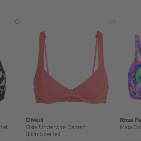
O`Neill
Rosa Fa
teil
Elsie Underwire Damen
Maja Da
Bikinioberteil