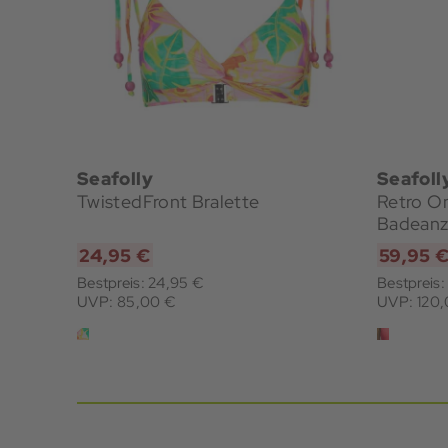
Seafolly
Seafoll
TwistedFront Bralette
Retro O
Badean
24,95 €
59,95 
Bestpreis: 24,95 €
Bestpreis
UVP: 85,00 €
UVP: 120