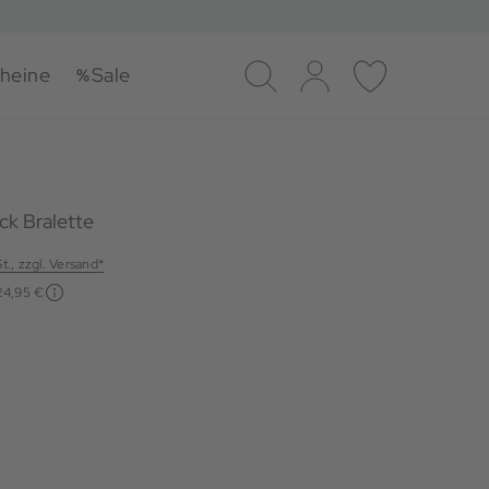
heine
Sale
Suche
Log-in
Merkliste
ck Bralette
St., zzgl. Versand*
24,95 €