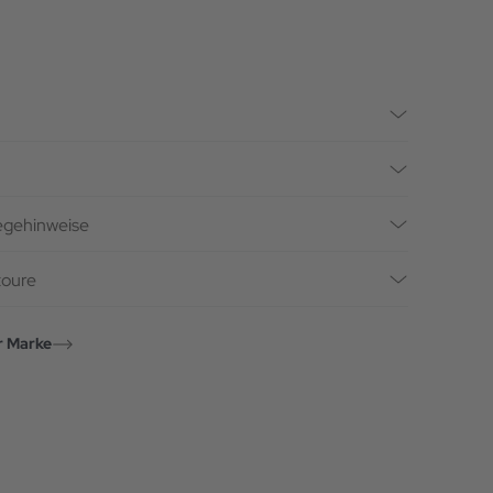
legehinweise
toure
r Marke