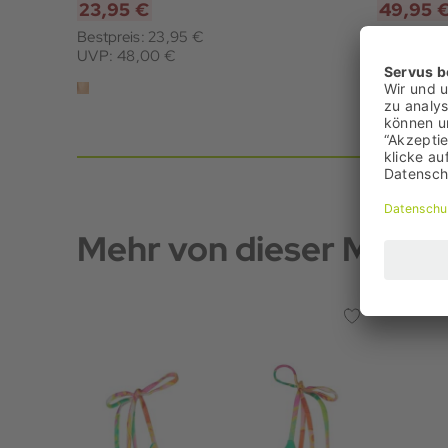
23,95 €
49,95 
Bestpreis: 23,95 €
Bestpreis
UVP: 48,00 €
UVP: 69,
Mehr von dieser Marke