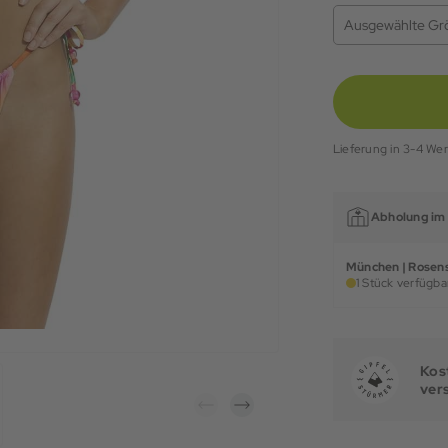
Ausgewählte Gr
Lieferung in 3-4 We
Abholung im 
München | Rosens
1 Stück verfügbar
Kost
ver