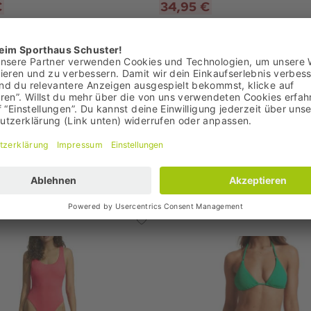
€
34,95 €
: 49,95 €
Bestpreis: 34,95 €
95 €
UVP: 70,00 €