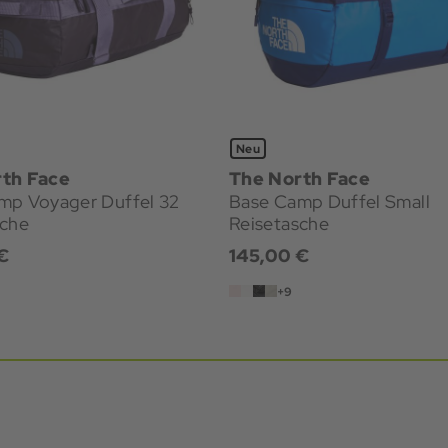
Neu
th Face
The North Face
mp Voyager Duffel 32
Base Camp Duffel Small
sche
Reisetasche
€
145,00 €
+9