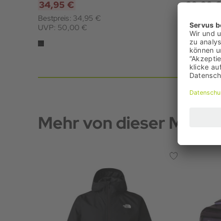
34,95 €
28,00 
Bestpreis: 34,95 €
UVP: 50,00 €
Mehr von dieser Marke