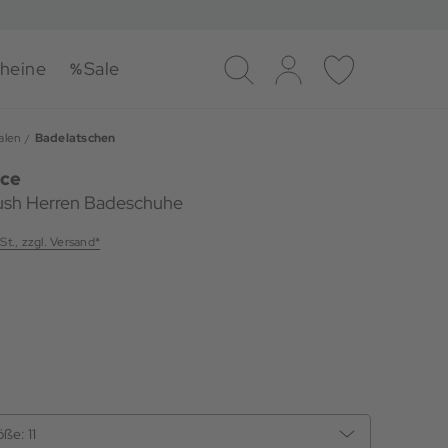
heine
Sale
Suche
Log-in
Merkliste
alen
Badelatschen
ace
ush Herren Badeschuhe
St., zzgl. Versand*
öße:
11