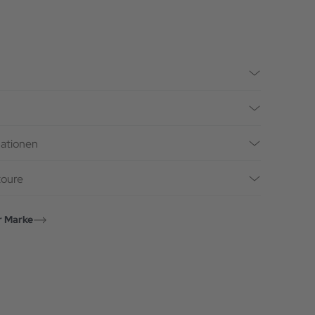
mationen
toure
r Marke