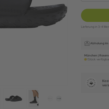
Lieferung in 3-4 We
Abholung im 
München | Rosens
1 Stück verfügbar
Kost
ver