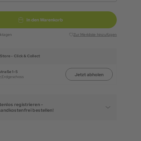
In den Warenkorb
rktagen
Zur Merkliste hinzufügen
Store -
Click & Collect
traße 1-5
Jetzt abholen
,
Erdgeschoss
enlos registrieren -
sandkostenfrei bestellen!