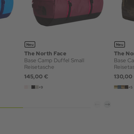
Neu
Neu
The North Face
The No
Base Camp Duffel Small
Base Ca
Reisetasche
Reiseta
145,00 €
130,00
+9
+5