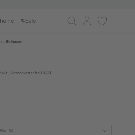
heine
Sale
Suche
Log-in
Merkliste
n
Skihosen
 MwSt., Versandkostenfrei DE/AT
öße:
34