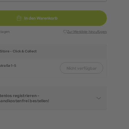
In den Warenkorb
ktagen
Zur Merkliste hinzufügen
Store -
Click & Collect
traße 1-5
Nicht verfügbar
enlos registrieren -
sandkostenfrei bestellen!