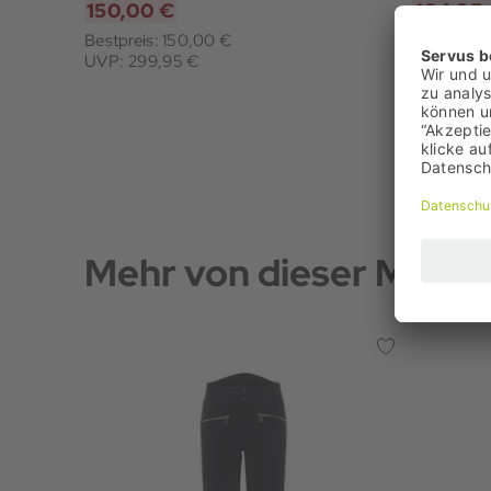
150,00 €
164,95
Bestpreis: 150,00 €
Bestpreis:
UVP: 299,95 €
UVP: 329
Mehr von dieser Marke