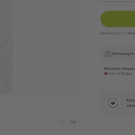
Lieferung in 1-2 Wer
Abholung im 
München | Rosens
nicht verfügbar
Kost
ver