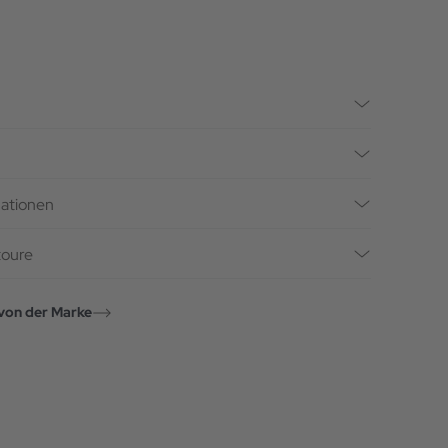
mationen
toure
von der Marke