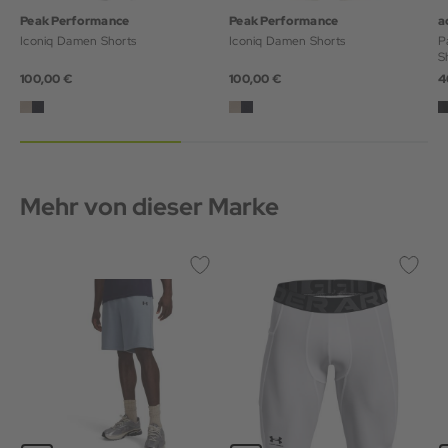
Peak Performance
Peak Performance
a
Iconiq Damen Shorts
Iconiq Damen Shorts
Pa
S
100,00 €
100,00 €
4
Mehr von dieser Marke