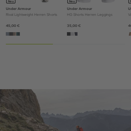
Neu
Neu
Under Armour
Under Armour
U
Rival Lightweight Herren Shorts
HG Shorts Herren Leggings
V
45,00 €
35,00 €
4