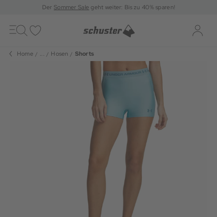
Der
Sommer Sale
geht weiter: Bis zu 40% sparen!
Toggle
navigation
Merkliste
Log-i
Home
...
Hosen
Shorts