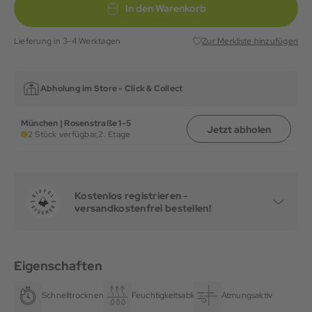
In den Warenkorb
Lieferung in 3-4 Werktagen
Zur Merkliste hinzufügen
Abholung im Store -
Click & Collect
München | Rosenstraße 1-5
Jetzt abholen
2 Stück verfügbar,
2. Etage
Kostenlos registrieren -
versandkostenfrei bestellen!
Eigenschaften
Schnelltrocknend
Feuchtigkeitsableitend
Atmungsaktiv