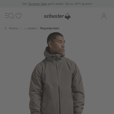
Der
Sommer Sale
geht weiter: Bis zu 40% sparen!
Toggle
navigation
Merkliste
Log-i
Home
...
Jacken
Regenjacken