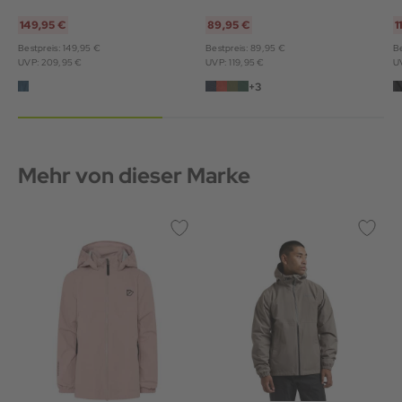
149,95 €
89,95 €
1
Bestpreis: 149,95 €
Bestpreis: 89,95 €
Be
UVP: 209,95 €
UVP: 119,95 €
U
+3
Mehr von dieser Marke