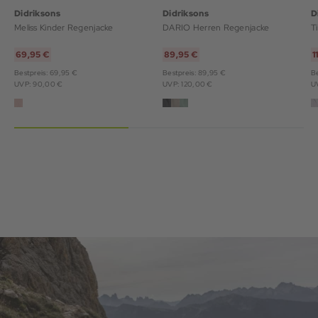
Didriksons
Didriksons
D
Meliss Kinder Regenjacke
DARIO Herren Regenjacke
69,95 €
89,95 €
1
Bestpreis: 69,95 €
Bestpreis: 89,95 €
Be
UVP: 90,00 €
UVP: 120,00 €
U