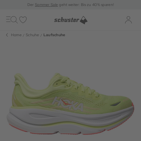
Der
Sommer Sale
geht weiter: Bis zu 40% sparen!
Toggle
navigation
Merkliste
Log-i
Home
Schuhe
Laufschuhe