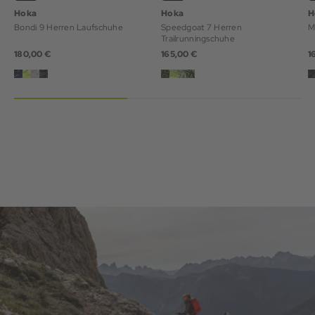
Hoka
Hoka
H
Bondi 9 Herren Laufschuhe
Speedgoat 7 Herren
M
Trailrunningschuhe
180,00 €
165,00 €
1