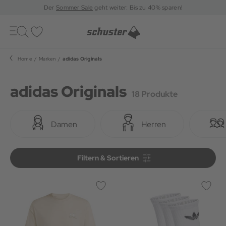
Der
Sommer Sale
geht weiter: Bis zu 40% sparen!
Toggle
navigation
Merkliste
Home
Marken
adidas Originals
adidas Originals
18 Produkte
Damen
Herren
Filtern & Sortieren
Filtern & Sortieren