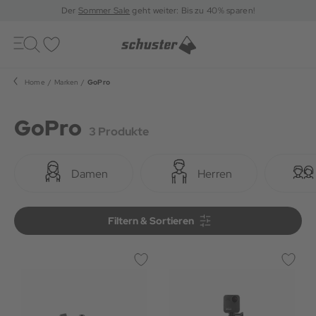
Der
Sommer Sale
geht weiter: Bis zu 40% sparen!
Toggle
navigation
Merkliste
Home
Marken
GoPro
GoPro
3 Produkte
Damen
Herren
Filtern & Sortieren
Filtern & Sortieren