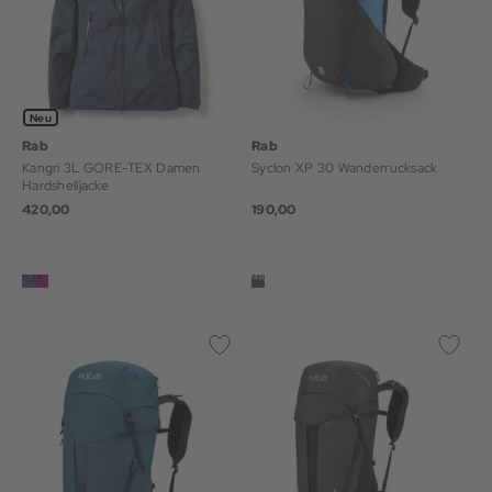
Neu
Rab
Rab
Kangri 3L GORE-TEX Damen
Syclon XP 30 Wanderrucksack
Hardshelljacke
420,00
190,00