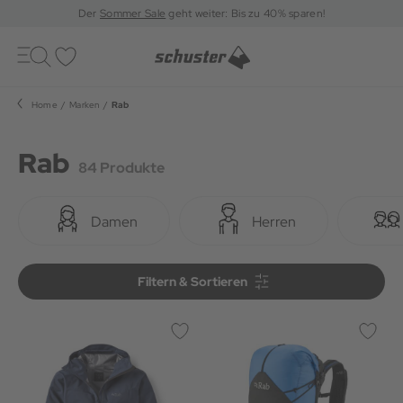
Der
Sommer Sale
geht weiter: Bis zu 40% sparen!
Toggle
navigation
Merkliste
Home
Marken
Rab
Rab
84 Produkte
Damen
Herren
Filtern & Sortieren
Filtern & Sortieren