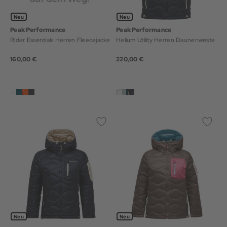
Neu
Neu
Peak Performance
Peak Performance
Rider Essentials Herren Fleecejacke
Helium Utility Herren Daunenweste
160,00 €
220,00 €
Neu
Neu