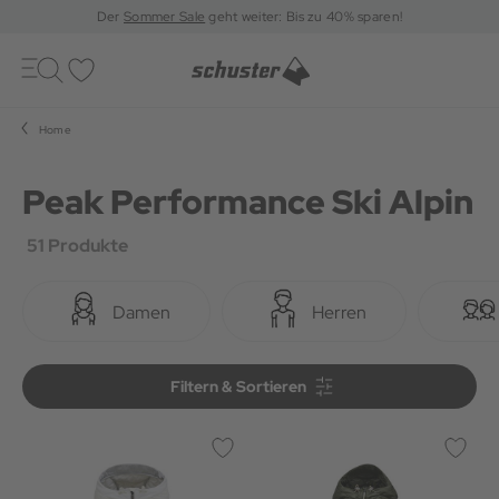
Der
Sommer Sale
geht weiter: Bis zu 40% sparen!
Toggle
navigation
Merkliste
Home
Peak Performance Ski Alpin
51 Produkte
Damen
Herren
Filtern & Sortieren
Filtern & Sortieren