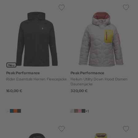
Neu
Peak Performance
Peak Performance
Rider Essentials Herren Fleecejacke
Helium Utility Down Hood Damen
Daunenjacke
160,00 €
320,00 €
+1