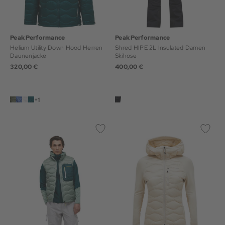
Peak Performance
Peak Performance
Helium Utility Down Hood Herren
Shred HIPE 2L Insulated Damen
Daunenjacke
Skihose
320,00 €
400,00 €
+1