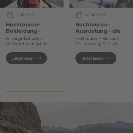
12.06.2023
06.06.2023
Hochtouren-
Hochtouren-
Bekleidung -
Ausrüstung - die
unsere Tipps
große Packliste
Im vergletscherten
Hochtouren - Klettern,
Gelände benötigst du
Orientierung, Gletscher -
spezielle Kleidung für
hier zählt das ganze
Hochtouren. Erfahre hier,
Können im alpinen
Jetzt lesen
Jetzt lesen
was du brauchst und
Gelände. Mit unserer
worauf du beim Kauf
Packliste behältst du den
achten solltest.
Überblick.