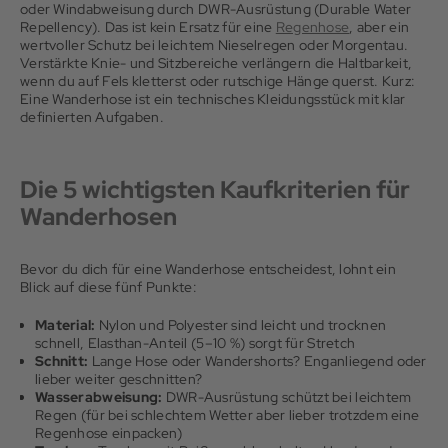
oder Windabweisung durch DWR-Ausrüstung (Durable Water
Repellency). Das ist kein Ersatz für eine
Regenhose
, aber ein
wertvoller Schutz bei leichtem Nieselregen oder Morgentau.
Verstärkte Knie- und Sitzbereiche verlängern die Haltbarkeit,
wenn du auf Fels kletterst oder rutschige Hänge querst. Kurz:
Eine Wanderhose ist ein technisches Kleidungsstück mit klar
definierten Aufgaben.
Die 5 wichtigsten Kaufkriterien für
Wanderhosen
Bevor du dich für eine Wanderhose entscheidest, lohnt ein
Blick auf diese fünf Punkte:
Material:
Nylon und Polyester sind leicht und trocknen
schnell, Elasthan-Anteil (5–10 %) sorgt für Stretch
Schnitt:
Lange Hose oder Wandershorts? Enganliegend oder
lieber weiter geschnitten?
Wasserabweisung:
DWR-Ausrüstung schützt bei leichtem
Regen (für bei schlechtem Wetter aber lieber trotzdem eine
Regenhose einpacken)