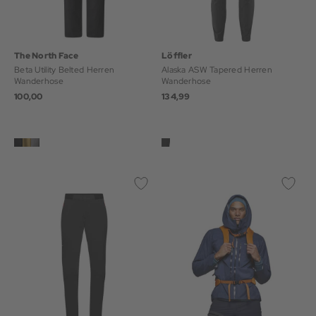
The North Face
Löffler
Beta Utility Belted Herren
Alaska ASW Tapered Herren
Wanderhose
Wanderhose
100,00
134,99