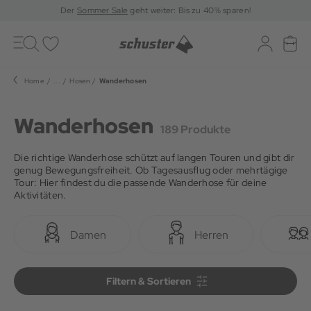
Der
Sommer Sale
geht weiter: Bis zu 40% sparen!
Toggle
navigation
Merkliste
Log-in
War
Home
...
Hosen
Wanderhosen
Wanderhosen
189 Produkte
Die richtige Wanderhose schützt auf langen Touren und gibt dir
genug Bewegungsfreiheit. Ob Tagesausflug oder mehrtägige
Tour: Hier findest du die passende Wanderhose für deine
Aktivitäten.
Damen
Herren
Filtern & Sortieren
Filtern & Sortieren