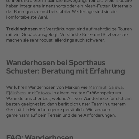
schnell und bieten maximale Bewegungsfreiheit. Viele Modelle
haben integrierte Innenshorts oder ein Mesh-Futter. Unterhalb
der Baumgrenze und bei stabiler Wetterlage sind sie die
komfortabelste Wahl.
Trekkinghosen
mit Verstärkungen sind auf mehrtägige Touren
mit viel Gepäck ausgelegt. Verstärkte Knie- und Sitzbereiche
machen sie sehr robust, allerdings auch schwerer.
Wanderhosen bei Sporthaus
Schuster: Beratung mit Erfahrung
Wir führen Wanderhosen von Marken wie
Mammut
,
Salewa
,
Fjällräven
und
Ortovox
in einem breiten Größenspektrum.
Wenn du unsicher bist, welche Art von Wanderhose für dich am
besten geeignet ist, dann berät dich unser Team in unserem
Geschäft in München gerne persönlich: Wir schauen
gemeinsam auf dein Terrain und deine Anforderungen.
FAQ: Wanderhosen