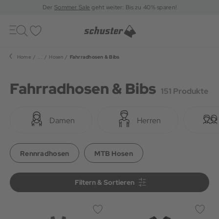
Der
Sommer Sale
geht weiter: Bis zu 40% sparen!
Toggle
navigation
Merkliste
Home
...
Hosen
Fahrradhosen & Bibs
Fahrradhosen & Bibs
151 Produkte
Damen
Herren
Rennradhosen
MTB Hosen
Filtern & Sortieren
Filtern & Sortieren