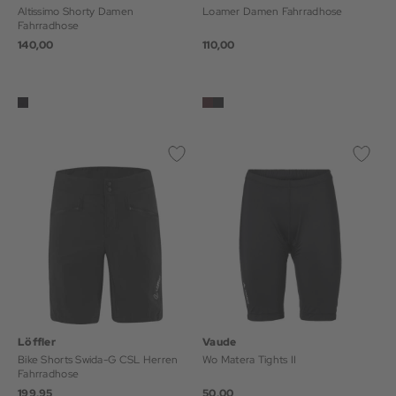
Altissimo Shorty Damen
Loamer Damen Fahrradhose
Fahrradhose
140,00
110,00
Löffler
Vaude
Bike Shorts Swida-G CSL Herren
Wo Matera Tights II
Fahrradhose
199,95
50,00