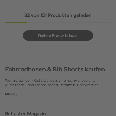
32
von
151
Produkten geladen
Weitere Produkte laden
Fahrradhosen & Bib Shorts kaufen
Wer viel auf dem Rad sitzt, weiß eine hochwertige und
gutsitzende Fahrradhose sehr zu schätzen. Hochwertige
Bikehosen und Bibs sorgen für Komfort auch auf langen
Strecken. In unserem Onlineshop findest du Fahrradhosen für
MEHR »
Damen und Herren, die Performance, Passform und Funktion
vereinen. Atmungsaktive Stoffe, ergonomische Schnitte und
leistungsstarke Sitzpolster machen jede Ausfahrt angenehmer.
Schuster Magazin