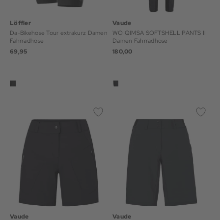
Löffler
Vaude
Da-Bikehose Tour extrakurz Damen
WO QIMSA SOFTSHELL PANTS II
Fahrradhose
Damen Fahrradhose
69,95
180,00
Vaude
Vaude