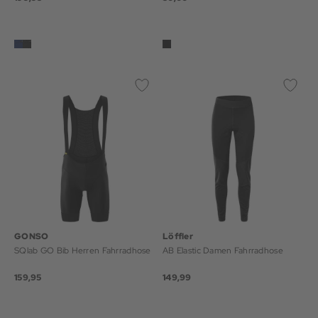
GONSO
Löffler
SQlab GO Bib Herren Fahrradhose
AB Elastic Damen Fahrradhose
159,95
149,99