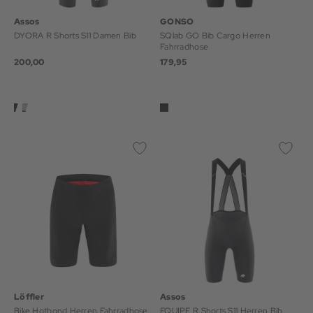
Assos
GONSO
DYORA R Shorts S11 Damen Bib
SQlab GO Bib Cargo Herren
Fahrradhose
200,00
179,95
Löffler
Assos
Bike Hotbond Herren Fahrradhose
EQUIPE R Shorts S11 Herren Bib