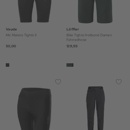
Vaude
Löffler
Me Matera Tights II
Bike Tights Hotbond Damen
Fahrradhose
50,00
129,95