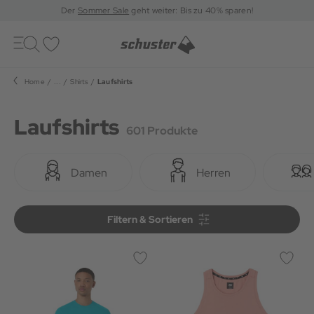
Der
Sommer Sale
geht weiter: Bis zu 40% sparen!
Toggle
navigation
Merkliste
Home
...
Shirts
Laufshirts
Laufshirts
601 Produkte
Damen
Herren
Filtern & Sortieren
Filtern & Sortieren