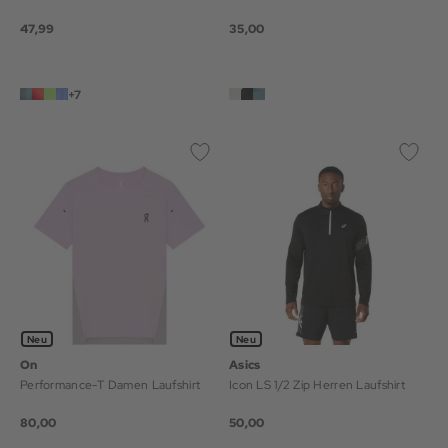
47,99
35,00
+7
Neu
Neu
On
Asics
Performance-T Damen Laufshirt
Icon LS 1/2 Zip Herren Laufshirt
80,00
50,00