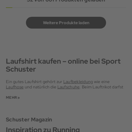
Weitere Produkte laden
Laufshirt kaufen – online bei Sport
Schuster
Ein gutes Laufshirt gehört zur
Laufbekleidung
wie eine
Laufhose
und natürlich die
Laufschuhe
. Beim Lauftrikot darfst
du getrost auf die Optik achten. Es gibt Laufshirts in Weiß, in
bunten Farben und mit schönen Prints. Aber du solltest auch
MEHR »
die Funktion eines Laufshirts nicht aus den Augen verlieren.
Denn das Jersey erfüllt mehrere Aufgaben, damit du bei
deinen Runs das ganze Jahr über durchstarten kannst.
Schuster Magazin
Laufshirts für den Sommer
Inspiration zu Running