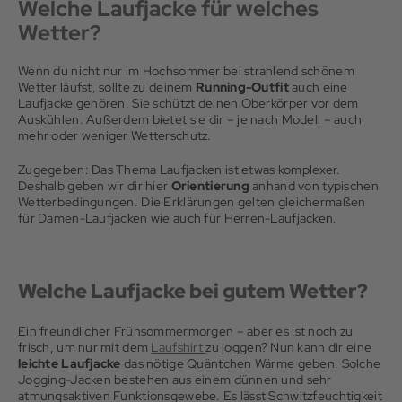
Welche Laufjacke für welches
Wetter?
Wenn du nicht nur im Hochsommer bei strahlend schönem
Wetter läufst, sollte zu deinem
Running-Outfit
auch eine
Laufjacke gehören. Sie schützt deinen Oberkörper vor dem
Auskühlen. Außerdem bietet sie dir – je nach Modell – auch
mehr oder weniger Wetterschutz.
Zugegeben: Das Thema Laufjacken ist etwas komplexer.
Deshalb geben wir dir hier
Orientierung
anhand von typischen
Wetterbedingungen. Die Erklärungen gelten gleichermaßen
für Damen-Laufjacken wie auch für Herren-Laufjacken.
Welche Laufjacke bei gutem Wetter?
Ein freundlicher Frühsommermorgen – aber es ist noch zu
frisch, um nur mit dem
Laufshirt
zu joggen? Nun kann dir eine
leichte Laufjacke
das nötige Quäntchen Wärme geben. Solche
Jogging-Jacken bestehen aus einem dünnen und sehr
atmungsaktiven Funktionsgewebe. Es lässt Schwitzfeuchtigkeit