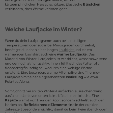
kälteempfindlichen Hals zu schützen. Elastische
Bündchen
verhindern, dass Wärme verloren geht.
Welche Laufjacke im Winter?
Wenn du dein Laufprogramm auch bei einstelligen
Temperaturen oder sogar bei Minusgraden durchziehst,
benötigst du neben einer langen
Lauftight
und einem
wärmenden
Laufshirt
auch eine
warme Laufjacke
. Das
Material von Winter-Laufjacken ist winddicht, wasserabweisend
und dennoch atmungsaktiv. Innen fühlt sich das Futter oft
fleeceartig flauschig an, wodurch eine wohlige Wärme
entsteht. Eine besonders warme Alternative sind Thermo-
Laufjacken mit einer eingearbeiteten
Isolierung
wie etwa
Polartec Alpha.
Vom Schnitt her sollten Winter-Laufjacken ausreichend lang
ausfallen, damit von unten keine Kälte hinein kriecht. Eine
Kapuze
wärmt nicht nur den Kopf, sondern schließt auch den
Nacken ab.
Reflektierende Elemente
sind in der dunklen
Jahreszeit besonders wichtig, damit du beim Feierabend- oder