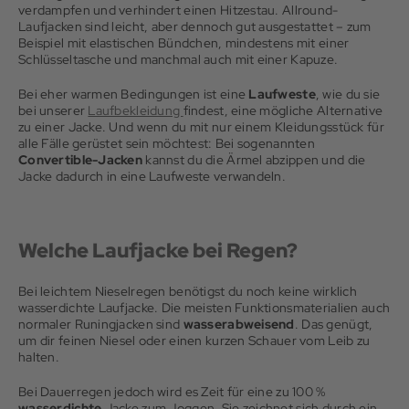
verdampfen und verhindert einen Hitzestau. Allround-
Laufjacken sind leicht, aber dennoch gut ausgestattet – zum
Beispiel mit elastischen Bündchen, mindestens mit einer
Schlüsseltasche und manchmal auch mit einer Kapuze.
Bei eher warmen Bedingungen ist eine
Laufweste
, wie du sie
bei unserer
Laufbekleidung
findest, eine mögliche Alternative
zu einer Jacke. Und wenn du mit nur einem Kleidungsstück für
alle Fälle gerüstet sein möchtest: Bei sogenannten
Convertible-Jacken
kannst du die Ärmel abzippen und die
Jacke dadurch in eine Laufweste verwandeln.
Welche Laufjacke bei Regen?
Bei leichtem Nieselregen benötigst du noch keine wirklich
wasserdichte Laufjacke. Die meisten Funktionsmaterialien auch
normaler Runingjacken sind
wasserabweisend
. Das genügt,
um dir feinen Niesel oder einen kurzen Schauer vom Leib zu
halten.
Bei Dauerregen jedoch wird es Zeit für eine zu 100 %
wasserdichte
Jacke zum Joggen. Sie zeichnet sich durch ein