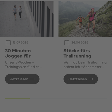
26.04.2026
15.07.2026
Stöcke fürs
30 Minuten
Trailrunning
Joggen für
Anfänger*innen
Wenn du beim Trailrunning
Unser 8-Wochen-
ordentlich Höhenmeter
Trainingsplan für dich
machen willst, sind Stöcke
Schritt für Schritt zu
ideal.
deinem ersten 30-
Jetzt lesen
Jetzt lesen
Minuten-Lauf.