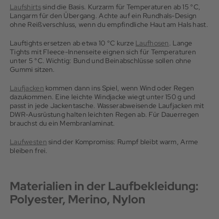
Laufshirts
sind die Basis. Kurzarm für Temperaturen ab 15 °C,
Langarm für den Übergang. Achte auf ein Rundhals-Design
ohne Reißverschluss, wenn du empfindliche Haut am Hals hast.
Lauftights ersetzen ab etwa 10 °C kurze
Laufhosen
. Lange
Tights mit Fleece-Innenseite eignen sich für Temperaturen
unter 5 °C. Wichtig: Bund und Beinabschlüsse sollen ohne
Gummi sitzen.
Laufjacken
kommen dann ins Spiel, wenn Wind oder Regen
dazukommen. Eine leichte Windjacke wiegt unter 150 g und
passt in jede Jackentasche. Wasserabweisende Laufjacken mit
DWR-Ausrüstung halten leichten Regen ab. Für Dauerregen
brauchst du ein Membranlaminat.
Laufwesten
sind der Kompromiss: Rumpf bleibt warm, Arme
bleiben frei.
Materialien in der Laufbekleidung:
Polyester, Merino, Nylon