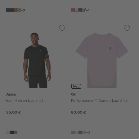
+7
+1
Neu
Asics
On
Icon Herren Laufshirt
Performance-T Damen Laufshirt
35,00 €
80,00 €
+2