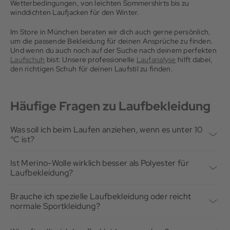
Wetterbedingungen, von leichten Sommershirts bis zu
winddichten Laufjacken für den Winter.
Im Store in München beraten wir dich auch gerne persönlich,
um die passende Bekleidung für deinen Ansprüche zu finden.
Und wenn du auch noch auf der Suche nach deinem perfekten
Laufschuh
bist: Unsere professionelle
Laufanalyse
hilft dabei,
den richtigen Schuh für deinen Laufstil zu finden.
Häufige Fragen zu Laufbekleidung
Was soll ich beim Laufen anziehen, wenn es unter 10
°C ist?
Unter 10 °C empfiehlt sich eine Kombination aus
langärmeligem Funktionsshirt und Laufjacke oder Laufweste.
Ist Merino-Wolle wirklich besser als Polyester für
Dazu eine lange Lauftight. Hände und Ohren werden oft
Laufbekleidung?
unterschätzt: Leichte Laufhandschuhe und ein Stirnband
Das kommt auf den Einsatz an. Merino reguliert Temperatur
reichen in den meisten Fällen aus.
natürlicher und hemmt Geruchsbildung länger. Polyester
Brauche ich spezielle Laufbekleidung oder reicht
trocknet schneller und ist günstiger. Für intensive
normale Sportkleidung?
Trainingseinheiten ist Polyester oft praktikabler. Für lange,
Normale Sportbekleidung ist oft für statische Aktivitäten wie
ruhigere Läufe oder Reisen mit wenig Gepäck punktet Merino.
Krafttraining ausgelegt. Beim Laufen kommt es auf