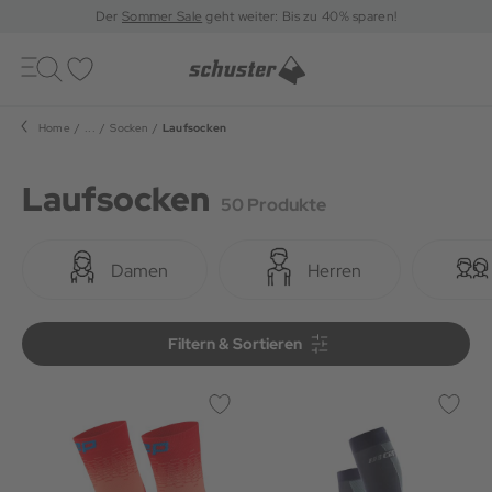
Der
Sommer Sale
geht weiter: Bis zu 40% sparen!
Toggle
navigation
Merkliste
Home
...
Socken
Laufsocken
Laufsocken
50 Produkte
Damen
Herren
Filtern & Sortieren
Filtern & Sortieren