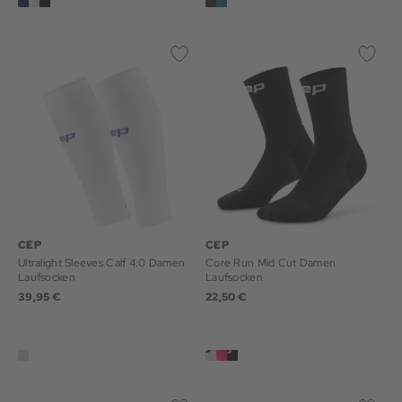
CEP
CEP
Ultralight Sleeves Calf 4.0 Damen
Core Run Mid Cut Damen
Laufsocken
Laufsocken
39,95 €
22,50 €