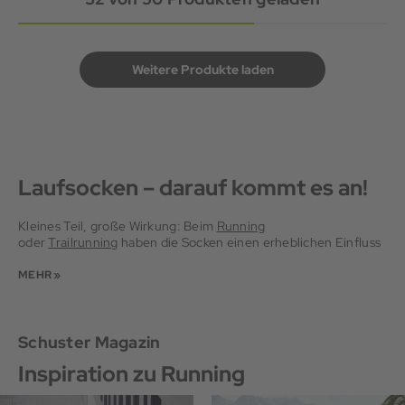
Weitere Produkte laden
Laufsocken – darauf kommt es an!
Kleines Teil, große Wirkung: Beim
Running
oder
Trailrunning
haben die Socken einen erheblichen Einfluss
auf dein Laufvergnügen. Der Spaß bekommt nämlich schnell
ein Loch, wenn du dir Blasen läufst oder sich deine Füße feucht
MEHR »
und kühl anfühlen. Augen auf beim Sockenkauf! Deshalb klären
wir hier die wichtigsten Fragen zum Thema Runningsocken.
Schuster Magazin
Warum Laufsocken?
Inspiration zu Running
Vor allem Anfänger*inne fragen sich oft: Was bringen
Laufsocken? Soll ich mir zum Joggen wirklich spezielle