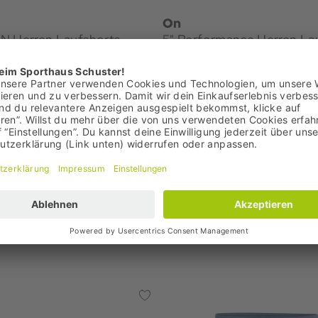
On
N Herren Laufshorts
5" Performance Her
€
80,00 €
+1