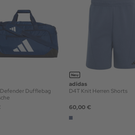
Neu
adidas
g Defender Dufflebag
D4T Knit Herren Shorts
sche
€
60,00 €