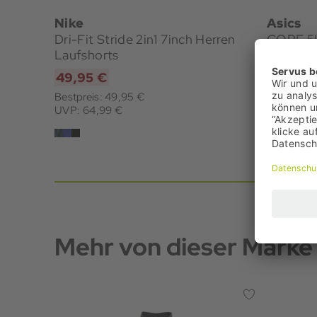
Nike
Asics
Dri-Fit Stride 2in1 7inch Herren
CORE 5I
Laufshorts
49,95 €
35,00 
Bestpreis: 49,95 €
UVP: 64,99 €
Mehr von dieser Marke