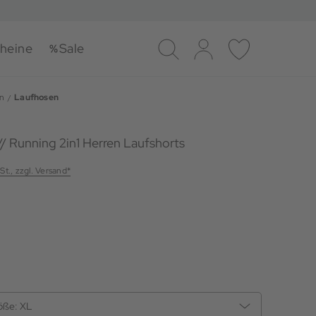
heine
Sale
Suche
Log-in
Merkliste
n
Laufhosen
// Running 2in1 Herren Laufshorts
St., zzgl. Versand*
öße:
XL