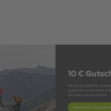
10 € Gutsch
Melde dich jetzt für unser
Gutschein und erhalte In
und spannenden Events.
Newsletter abonniere