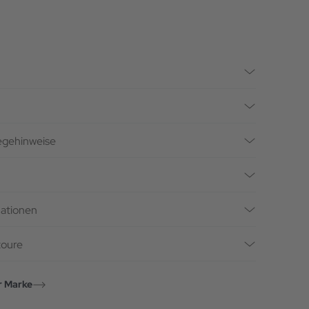
legehinweise
mationen
toure
r Marke