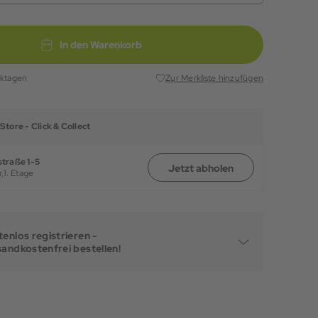
In den Warenkorb
rktagen
Zur Merkliste hinzufügen
Store -
Click & Collect
traße 1-5
Jetzt abholen
,
1. Etage
enlos registrieren -
sandkostenfrei bestellen!