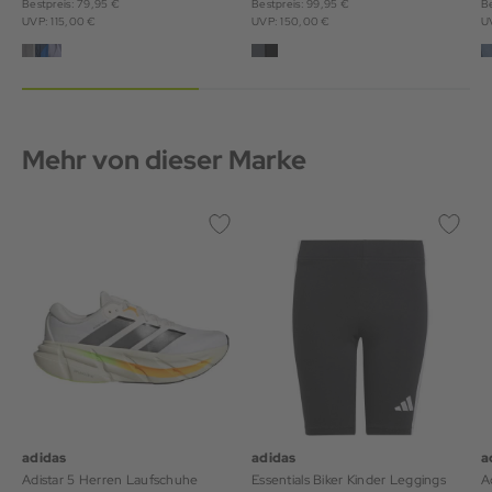
Bestpreis: 79,95 €
Bestpreis: 99,95 €
Be
UVP: 115,00 €
UVP: 150,00 €
U
Mehr von dieser Marke
adidas
adidas
a
Adistar 5 Herren Laufschuhe
Essentials Biker Kinder Leggings
A