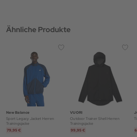
Ähnliche Produkte
New Balance
VUORI
J
Sport Legacy Jacket Herren
Outdoor Trainer Shell Herren
Trainingsjacke
Trainingsjacke
79,95 €
99,95 €
6