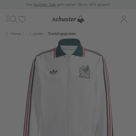
Der
Sommer Sale
geht weiter: Bis zu 40% sparen!
Toggle
navigation
Merkliste
Log-i
Home
...
Jacken
Trainingsjacken