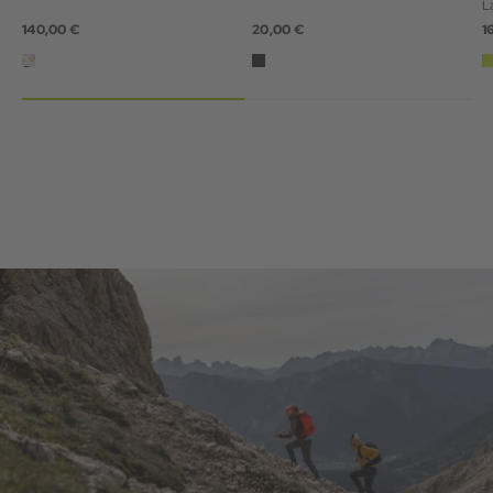
L
140,00 €
20,00 €
1