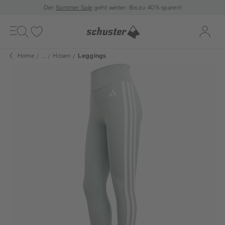
Der
Sommer Sale
geht weiter: Bis zu 40% sparen!
Toggle
navigation
Merkliste
Log-i
Home
...
Hosen
Leggings