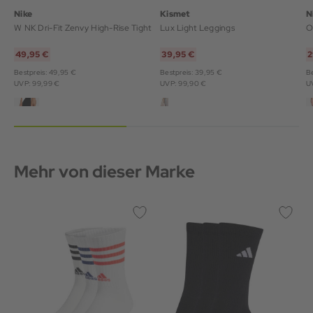
Nike
Kismet
N
W NK Dri-Fit Zenvy High-Rise Tight
Lux Light Leggings
O
49,95 €
39,95 €
2
Bestpreis: 49,95 €
Bestpreis: 39,95 €
Be
UVP: 99,99 €
UVP: 99,90 €
U
Mehr von dieser Marke