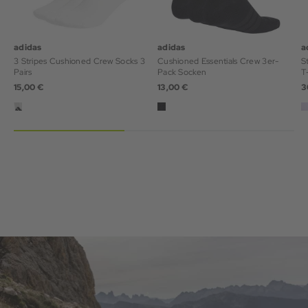
adidas
adidas
a
3 Stripes Cushioned Crew Socks 3
Cushioned Essentials Crew 3er-
S
Pairs
Pack Socken
T
15,00 €
13,00 €
3