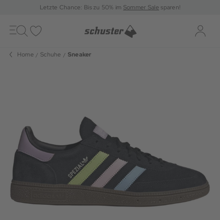
Letzte Chance: Bis zu 50% im
Sommer Sale
sparen!
Toggle
navigation
Merkliste
Log-i
Home
Schuhe
Sneaker