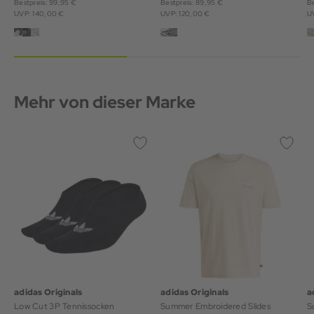
Bestpreis: 99,95 €
Bestpreis: 89,95 €
Be
UVP: 140,00 €
UVP: 120,00 €
U
Mehr von dieser Marke
adidas Originals
adidas Originals
a
Low Cut 3P Tennissocken
Summer Embroidered Slides
S