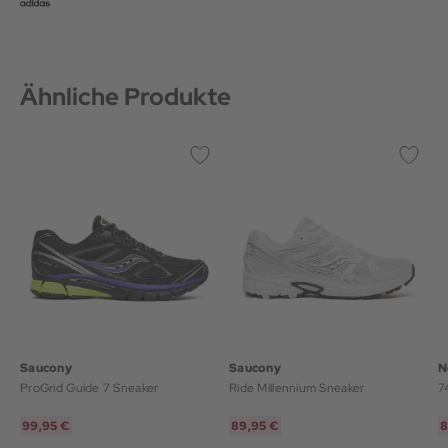
Ähnliche Produkte
Saucony
Saucony
N
ProGrid Guide 7 Sneaker
Ride Millennium Sneaker
7
99,95 €
89,95 €
8