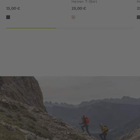
Herren T-Shirt
H
13,00 €
25,00 €
2