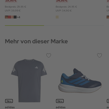
29,95 €
24,95 €
2
Bestpreis: 29,95 €
Bestpreis: 24,95 €
Be
UVP: 39,99 €
UVP: 34,90 €
U
+4
Mehr von dieser Marke
Neu
Neu
adidas
adidas
a