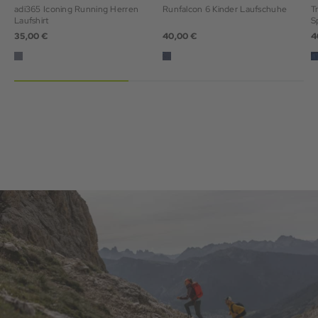
adi365 Iconing Running Herren
Runfalcon 6 Kinder Laufschuhe
T
Laufshirt
S
35,00 €
40,00 €
4