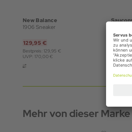
New Balance
Saucon
1906 Sneaker
ProGrid
129,95 €
99,95 
Bestpreis: 129,95 €
Bestpreis
UVP: 170,00 €
UVP: 140
Mehr von dieser Marke