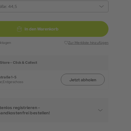
öße:
44,5
In den Warenkorb
rktagen
Zur Merkliste hinzufügen
Store -
Click & Collect
traße 1-5
Jetzt abholen
r,
Erdgeschoss
enlos registrieren -
sandkostenfrei bestellen!