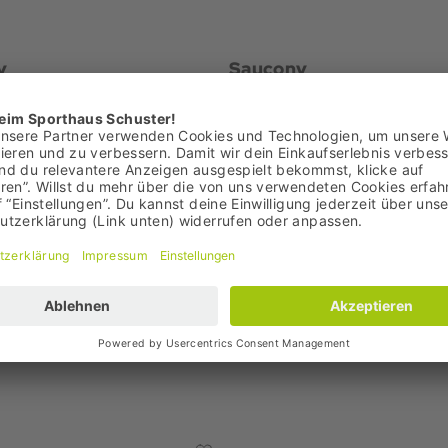
y
Saucony
 Guide 7 Sneaker
ProGrid Guide 7 Sneaker
€
99,95 €
: 99,95 €
Bestpreis: 99,95 €
,00 €
UVP: 140,00 €