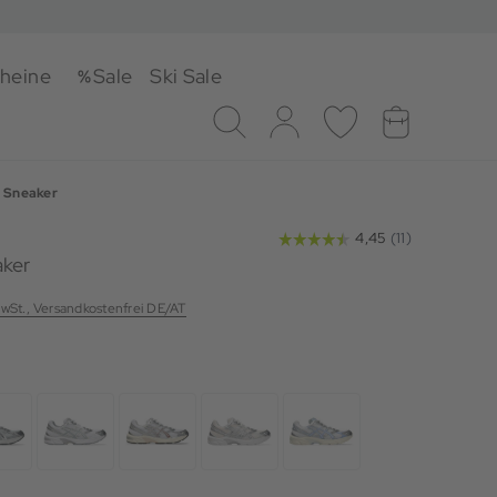
heine
Sale
Ski Sale
Suche
Log-in
Merkliste
Warenkorb
Sneaker
aker
MwSt., Versandkostenfrei DE/AT