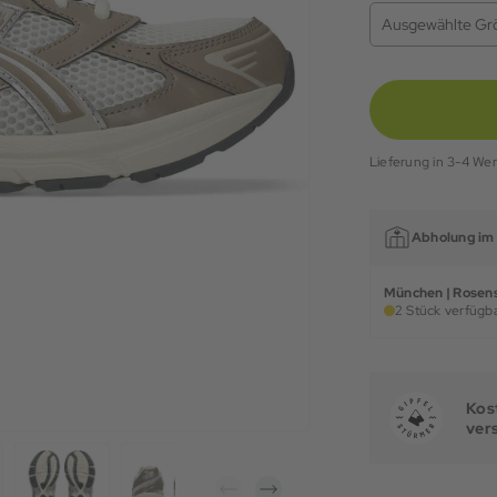
Ausgewählte Gr
Lieferung in 3-4 We
Abholung im 
München | Rosens
2 Stück verfügba
Kost
ver