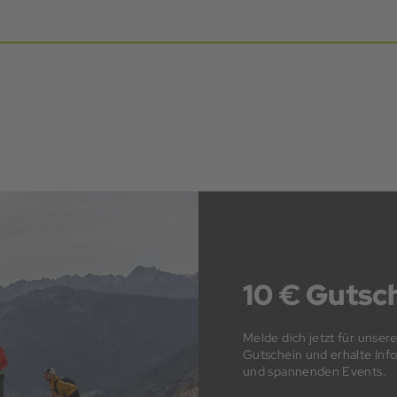
10 € Gutsch
Melde dich jetzt für unser
Gutschein und erhalte In
und spannenden Events.