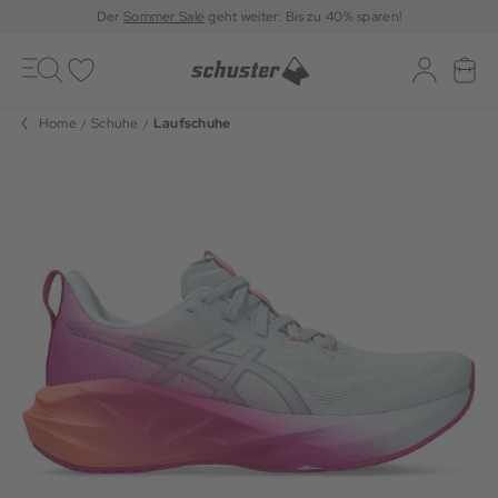
Der
Sommer Sale
geht weiter: Bis zu 40% sparen!
Toggle
navigation
Merkliste
Log-in
War
Home
Schuhe
Laufschuhe